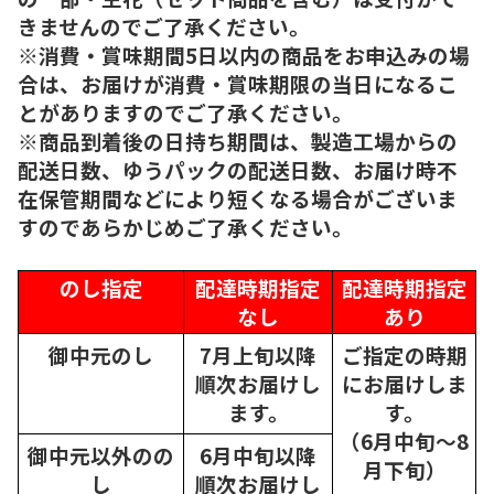
きませんのでご了承ください。
※消費・賞味期間5日以内の商品をお申込みの場
合は、お届けが消費・賞味期限の当日になるこ
とがありますのでご了承ください。
※商品到着後の日持ち期間は、製造工場からの
配送日数、ゆうパックの配送日数、お届け時不
在保管期間などにより短くなる場合がございま
すのであらかじめご了承ください。
のし指定
配達時期指定
配達時期指定
なし
あり
御中元のし
7月上旬以降
ご指定の時期
順次
お届けし
にお届けしま
ます。
す。
（6月中旬～8
御中元以外のの
6月中旬以降
月下旬）
し
順次
お届けし