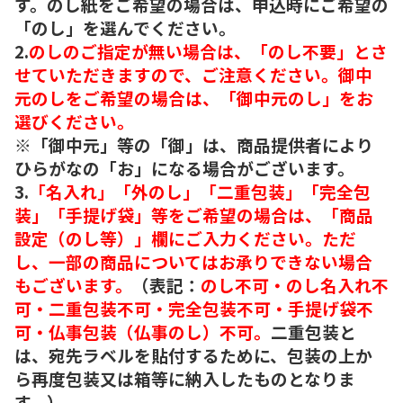
す。のし紙をご希望の場合は、申込時にご希望の
「のし」を選んでください。
2.
のしのご指定が無い場合は、「のし不要」とさ
せていただきますので、ご注意ください。御中
元のしをご希望の場合は、「御中元のし」をお
選びください。
※「御中元」等の「御」は、商品提供者により
ひらがなの「お」になる場合がございます。
3.
「名入れ」「外のし」「二重包装」「完全包
装」「手提げ袋」等をご希望の場合は、「商品
設定（のし等）」欄にご入力ください。ただ
し、一部の商品についてはお承りできない場合
もございます。
（表記：
のし不可・のし名入れ不
可・二重包装不可・完全包装不可・手提げ袋不
可・仏事包装（仏事のし）不可。
二重包装と
は、宛先ラベルを貼付するために、包装の上か
ら再度包装又は箱等に納入したものとなりま
す。）