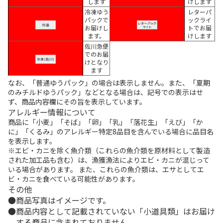
します
けします
冷凍ゆう
レターパ
パックで
ックライ
お届けし
トでお届
ます。
けします
佐川急便
でのお届
けとなり
ます
なお、「普通ゆうパック」の場合は表示しません。また、「夏期
のみチルドゆうパック」などとなる場合は、記号での表示はせ
ず、商品内容欄にその旨を表示しています。
アレルギー情報について
商品に「小麦」「そば」「卵」「乳」「落花生」「えび」「か
に」「くるみ」のアレルギー特定8品目を含んでいる場合に品目名
を表示します。
※エビ・カニを除く魚介類（これらの魚介類を原材料として製造
された加工品も含む）は、漁獲漁法によりエビ・カニが混じって
いる場合があります。 また、これらの魚介類は、エサとしてエ
ビ・カニを食べている可能性があります。
その他
商品写真はイメージです。
商品内容として記載されていない「小道具類」はお届け
する商品に含まれておりません。