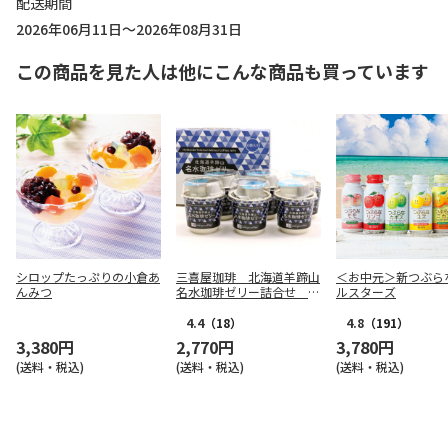
配送期間
2026年06月11日～2026年08月31日
この商品を見た人は他にこんな商品も買っています
シロップたっぷりの小倉あ
三喜屋珈琲 北海道羊蹄山
＜お中元＞新つぶら
んみつ
名水珈琲ゼリー詰合せ M
ルスターズ
CJ-AE
4.4
（18）
4.8
（191）
3,380円
2,770円
3,780円
(送料・税込)
(送料・税込)
(送料・税込)