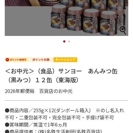
1
2
＜お中元＞（食品）サンヨー あんみつ缶
（黒みつ）１２缶（東海版）
2026年郵便局 百貨店のお中元
●商品内容／255g×12(ダンボール箱入) ※のし名入れ
不可・二重包装不可・完全包装不可・手提げ袋不可
●賞味期間／常温で1年6ヵ月
●商品提供者：(株)名鉄生活創研(名鉄百貨店)