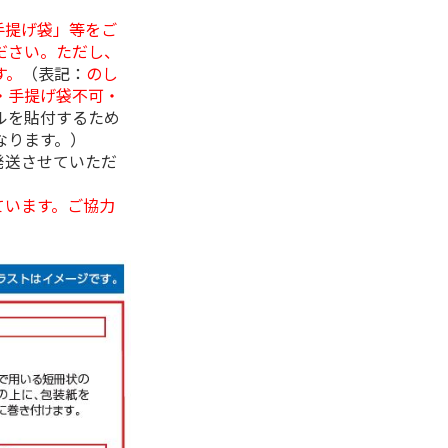
手提げ袋」等をご
ださい。ただし、
す。
（表記：
のし
・手提げ袋不可・
ルを貼付するため
なります。）
発送させていただ
ています。ご協力