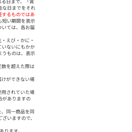
れる日まで、「賞
能な日までをそれ
証するものではあ
も短い期間を表示
ついては、各お届
生・えび・かに・
ていないにもかか
まうものは、表示
定数を超えた際は
。
届けができない場
使用されていた場
合がありますの
た、同一商品を同
ございますので、
があります。