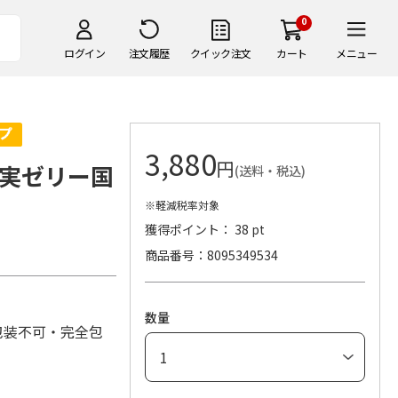
0
ログイン
注文履歴
クイック注文
カート
メニュー
3,880
円
実ゼリー国
(送料・税込)
※軽減税率対象
獲得ポイント： 38 pt
商品番号
8095349534
数量
包装不可・完全包