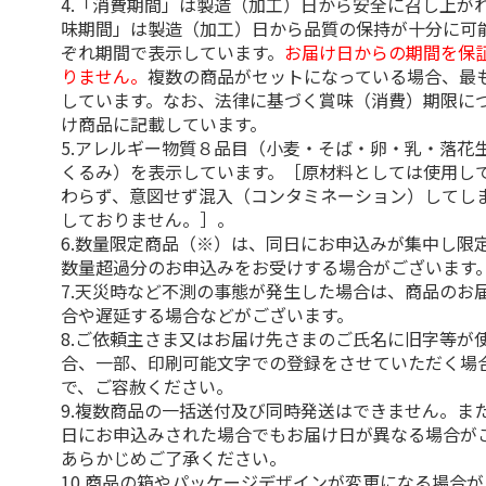
4.「消費期間」は製造（加工）日から安全に召し上が
味期間」は製造（加工）日から品質の保持が十分に可
ぞれ期間で表示しています。
お届け日からの期間を保
りません。
複数の商品がセットになっている場合、最
しています。なお、法律に基づく賞味（消費）期限に
け商品に記載しています。
5.アレルギー物質８品目（小麦・そば・卵・乳・落花
くるみ）を表示しています。［原材料としては使用し
わらず、意図せず混入（コンタミネーション）してし
しておりません。］。
6.数量限定商品（※）は、同日にお申込みが集中し限
数量超過分のお申込みをお受けする場合がございます
7.天災時など不測の事態が発生した場合は、商品のお
合や遅延する場合などがございます。
8.ご依頼主さま又はお届け先さまのご氏名に旧字等が
合、一部、印刷可能文字での登録をさせていただく場
で、ご容赦ください。
9.複数商品の一括送付及び同時発送はできません。ま
日にお申込みされた場合でもお届け日が異なる場合が
あらかじめご了承ください。
10.商品の箱やパッケージデザインが変更になる場合