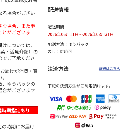
月上旬以降順次お届
配送情報
なる場合がござい
さむ場合、また申
日本橋
＜お中元＞彩果の宝
＜お中元＞日本橋
＜お中元＞築地ちと
配送期間
 フル
石 フルーツゼリー
千疋屋総本店 フル
せ ラムネゼリー
ことがございま
2026年06月11日～2026年08月31日
 ９個
コレクション（東日
ートジェリー ６個
（東日本版）
本版
5.0
…
（7）
入（
4.7
…
（3）
4.8
（4）
配送方法
ゆうパック
届けについては、
3,570円
3,400円
2,670円
野菜・活魚介類）の
のし
対応可
(送料・税込)
(送料・税込)
(送料・税込)
のでご了承くださ
決済方法
詳細はこちら
、お届けが消費・賞
い。
数、ゆうパックの
下記の決済方法がご利用頂けます。
場合がございます
達時期指定あり
定の時期にお届け