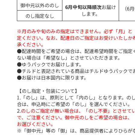
御中元以外ののし
6月中旬以降順次
お届け
（6
します。
のし指定なし
※月のみや旬のみの指定はできません。必ず「月」と
定ください。なお、配達日のご指定はお受けいたしか
承ください。
●配達時間をご希望の場合は、配達希望時間をご指定
ない場合は「希望なし」とさせていただきます。
●ゆうパックでお届けします。
●チルドと表記されている商品はチルドゆうパックで
●お届けは日本国内に限ります。
【のし指定・包装について】
1.「のし」は、原則として「内のし」となります。の
合は、申込時にご希望の「のし」を選んでください。
2.
のしのご指定が無い場合は、「のし不要」とさせて
で、ご注意ください。御中元のしをご希望の場合は、
お選びください。
※「御中元」等の「御」は、商品提供者によりひらが