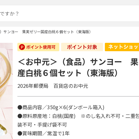
）サンヨー 果実ゼリー国産白桃６個セット（東海版）
＜お中元＞（食品）サンヨー 果
産白桃６個セット（東海版）
2026年郵便局 百貨店のお中元
●商品内容／350g×6(ダンボール箱入)
●原料原産地：白桃(国産) ※のし名入れ不可・二重
装不可・手提げ袋不可
●賞味期間／常温で1年