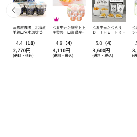
三喜屋珈琲 北海道
＜お中元＞銀座トト
＜お中元＞＜ＡＮ
＜
羊蹄山名水珈琲ゼリ
キ監修 山形県産白
Ｄ ＴＨＥ ＦＲＩ
シ
ー詰合せ MCJ-AE
桃のゼリー（東日本
ＥＴ＞ドライフリッ
の
4.4
（18）
版）
4.8
（4）
ト５種
5.0
（4）
…
2,770円
4,110円
3,600円
3
(送料・税込)
(送料・税込)
(送料・税込)
(