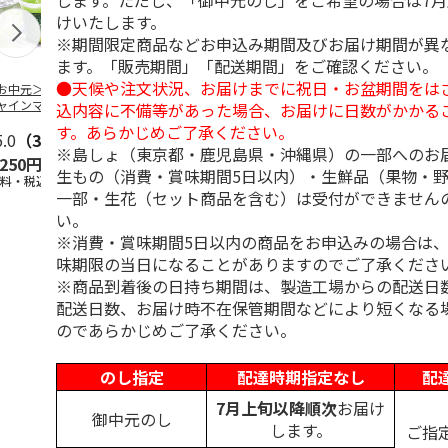
します。ただし、「御中元のし」をご希望の場合は7
けいたします。
※期間限定商品などお申込み期間及びお届け期間が異
ます。「販売期間」「配送期間」をご確認ください。
●天候や注文状況、お届けまでに祝日・お盆期間をは
お中元＞長野県産
＜お中元＞北海道羊
＜お中元＞＜ひとと
＜お中元＞
ャインマスカット
蹄山名水珈琲ゼリー
え＞３層デザートジ
千疋屋総本店
込内容に不備等があった場合、お届けに日数がかかる
ゼリー
７個
ュレパフェ～国産フ
ートジェリー
す。あらかじめご了承ください。
5.0
（3）
4.3
（3）
ルー
4.7
…
（10）
入（
5.0
…
（3）
※島しょ（東京都・鹿児島県・沖縄県）の一部へのお
,250円
2,980円
2,980円
4,500円
生もの（消費・賞味期間5日以内）・生鮮品（果物・
送料・税込)
(送料・税込)
(送料・税込)
(送料・税込)
一部・生花（セット商品を含む）は受付ができません
い。
※消費・賞味期間5日以内の商品をお申込みの場合は
味期限の当日になることがありますのでご了承くださ
※商品到着後の日持ち期間は、製造工場からの配送日
配送日数、お届け時不在保管期間などにより短くなる
のであらかじめご了承ください。
のし指定
配達時期指定なし
配
7月上旬以降順次
お届け
御中元のし
します。
ご指