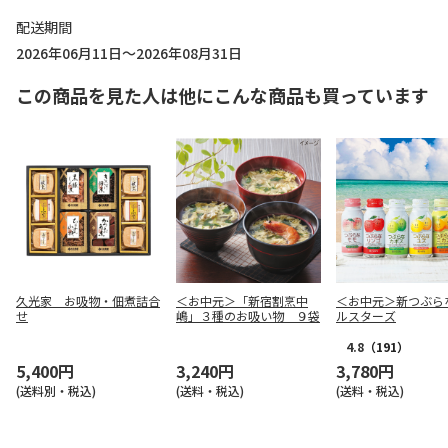
配送期間
2026年06月11日～2026年08月31日
この商品を見た人は他にこんな商品も買っています
久光家 お吸物・佃煮詰合
＜お中元＞「新宿割烹中
＜お中元＞新つぶら
せ
嶋」３種のお吸い物 ９袋
ルスターズ
4.8
（191）
5,400円
3,240円
3,780円
(送料別・税込)
(送料・税込)
(送料・税込)