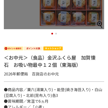
1
2
＜お中元＞（食品）金沢ふくら屋 加賀懐
石 お吸い物最中１２個（東海版）
2026年郵便局 百貨店のお中元
●商品内容／兼六(湯葉入り)・能登(焼き海苔入り)・白山
(豆腐入り)・北前(昆布入り)各3
●賞味期間／常温で6ヵ月
●アレルギー／「小麦」