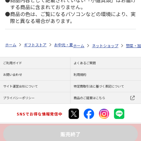
商品内容として記載されていない「小道具類」はお届け
する商品に含まれておりません。
商品の色は、ご覧になるパソコンなどの環境により、実
際と異なる場合があります。
ホーム
ギフトストア
お中元・夏ギフト特集 2026
ゆうゆうギフト 
ホーム
ネットショップ
惣菜・加
ご利用ガイド
よくあるご質問
お問い合わせ
利用規約
サイト運営会社について
特定商取引法に基づく表記について
プライバシーポリシー
商品のご提案はこちら
SNSでお得な情報発信中
販売終了
Copyright (C) JAPAN POST Co.,Ltd. All Rights Reserved.