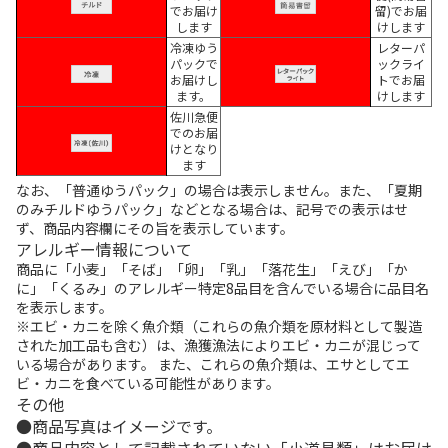
でお届け
留)でお届
します
けします
冷凍ゆう
レターパ
パックで
ックライ
お届けし
トでお届
ます。
けします
佐川急便
でのお届
けとなり
ます
なお、「普通ゆうパック」の場合は表示しません。また、「夏期
のみチルドゆうパック」などとなる場合は、記号での表示はせ
ず、商品内容欄にその旨を表示しています。
アレルギー情報について
商品に「小麦」「そば」「卵」「乳」「落花生」「えび」「か
に」「くるみ」のアレルギー特定8品目を含んでいる場合に品目名
を表示します。
※エビ・カニを除く魚介類（これらの魚介類を原材料として製造
された加工品も含む）は、漁獲漁法によりエビ・カニが混じって
いる場合があります。 また、これらの魚介類は、エサとしてエ
ビ・カニを食べている可能性があります。
その他
商品写真はイメージです。