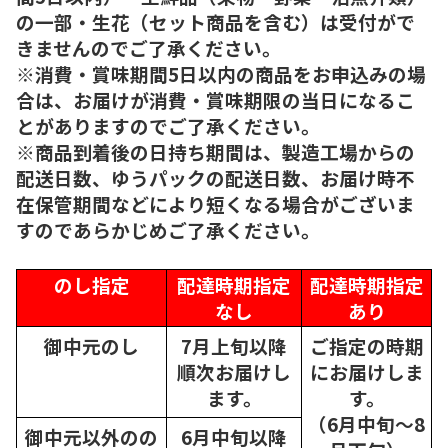
の一部・生花（セット商品を含む）は受付がで
きませんのでご了承ください。
※消費・賞味期間5日以内の商品をお申込みの場
合は、お届けが消費・賞味期限の当日になるこ
とがありますのでご了承ください。
※商品到着後の日持ち期間は、製造工場からの
配送日数、ゆうパックの配送日数、お届け時不
在保管期間などにより短くなる場合がございま
すのであらかじめご了承ください。
のし指定
配達時期指定
配達時期指定
なし
あり
御中元のし
7月上旬以降
ご指定の時期
順次
お届けし
にお届けしま
ます。
す。
（6月中旬～8
御中元以外のの
6月中旬以降