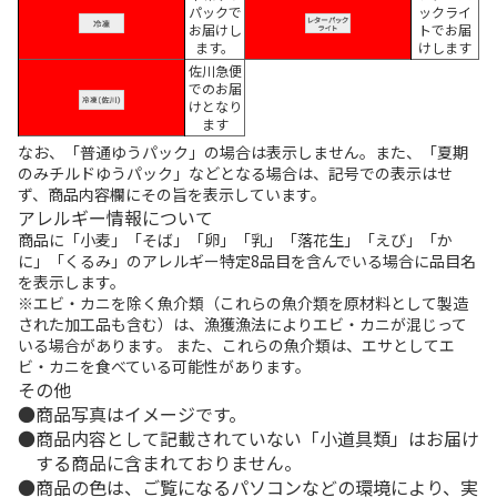
パックで
ックライ
お届けし
トでお届
ます。
けします
佐川急便
でのお届
けとなり
ます
なお、「普通ゆうパック」の場合は表示しません。また、「夏期
のみチルドゆうパック」などとなる場合は、記号での表示はせ
ず、商品内容欄にその旨を表示しています。
アレルギー情報について
商品に「小麦」「そば」「卵」「乳」「落花生」「えび」「か
に」「くるみ」のアレルギー特定8品目を含んでいる場合に品目名
を表示します。
※エビ・カニを除く魚介類（これらの魚介類を原材料として製造
された加工品も含む）は、漁獲漁法によりエビ・カニが混じって
いる場合があります。 また、これらの魚介類は、エサとしてエ
ビ・カニを食べている可能性があります。
その他
商品写真はイメージです。
商品内容として記載されていない「小道具類」はお届け
する商品に含まれておりません。
商品の色は、ご覧になるパソコンなどの環境により、実