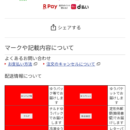
シェアする
マークや記載内容について
よくあるお問い合わせ
お支払い方法
注文のキャンセルについて
配送情報について
ゆうパッ
ゆうパケ
ク等でお
ットでお
届けしま
届けしま
す
す
チルドゆ
定形外郵
うパック
便(簡易書
でお届け
留)でお届
します
けします
冷凍ゆう
レターパ