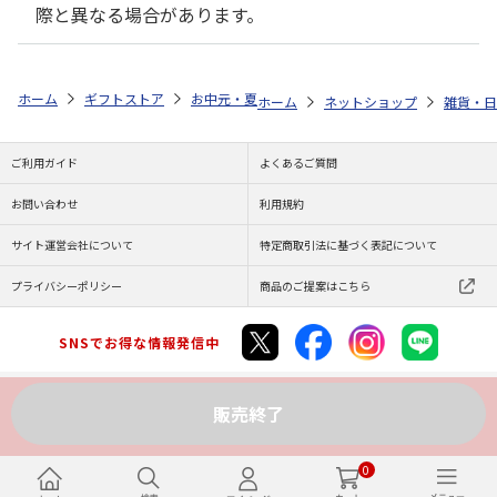
際と異なる場合があります。
ホーム
ギフトストア
お中元・夏ギフト特集 2026
ゆうゆうギフト 
ホーム
ネットショップ
雑貨・日
ご利用ガイド
よくあるご質問
お問い合わせ
利用規約
サイト運営会社について
特定商取引法に基づく表記について
プライバシーポリシー
商品のご提案はこちら
SNSでお得な情報発信中
販売終了
Copyright (C) JAPAN POST Co.,Ltd. All Rights Reserved.
0