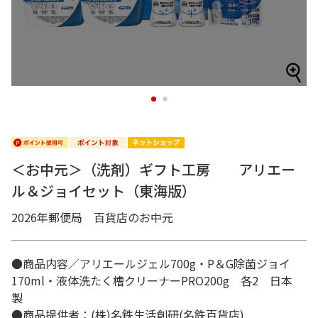
1
2
＜お中元＞（洗剤）ギフト工房 アリエー
ル＆ジョイセット（東海版）
2026年郵便局 百貨店のお中元
●商品内容／アリエールジェル700g・P＆G除菌ジョイ
170ml・液体洗たく槽クリーナーPRO200g 各2 日本
製
●商品提供者：(株)名鉄生活創研(名鉄百貨店)