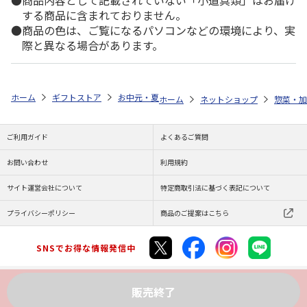
商品内容として記載されていない「小道具類」はお届け
する商品に含まれておりません。
商品の色は、ご覧になるパソコンなどの環境により、実
際と異なる場合があります。
ホーム
ギフトストア
お中元・夏ギフト特集 2026
ゆうゆうギフト 
ホーム
ネットショップ
惣菜・加
ご利用ガイド
よくあるご質問
お問い合わせ
利用規約
サイト運営会社について
特定商取引法に基づく表記について
プライバシーポリシー
商品のご提案はこちら
SNSでお得な情報発信中
販売終了
Copyright (C) JAPAN POST Co.,Ltd. All Rights Reserved.