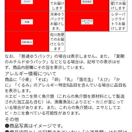
でお届け
留)でお届
します
けします
冷凍ゆう
レターパ
パックで
ックライ
お届けし
トでお届
ます。
けします
佐川急便
でのお届
けとなり
ます
なお、「普通ゆうパック」の場合は表示しません。また、「夏期
のみチルドゆうパック」などとなる場合は、記号での表示はせ
ず、商品内容欄にその旨を表示しています。
アレルギー情報について
商品に「小麦」「そば」「卵」「乳」「落花生」「えび」「か
に」「くるみ」のアレルギー特定8品目を含んでいる場合に品目名
を表示します。
※エビ・カニを除く魚介類（これらの魚介類を原材料として製造
された加工品も含む）は、漁獲漁法によりエビ・カニが混じって
いる場合があります。 また、これらの魚介類は、エサとしてエ
ビ・カニを食べている可能性があります。
その他
商品写真はイメージです。