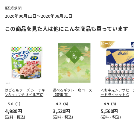
配送期間
2026年06月11日～2026年08月31日
この商品を見た人は他にこんな商品も買っています
はごろもフーズ シーチキ
選べるギフト 鳥コース
＜お中元＞アサヒ 
ンSmileプチ オイル不使用
【慶事用】
ードライセットＣ
25g×72袋
5.0
（1）
4.2
（6）
4.9
（8）
4,980円
3,520円
5,560円
(送料・税込)
(送料・税込)
(送料・税込)