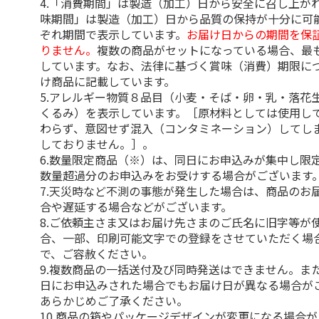
4.「消費期間」は製造（加工）日から安全に召し上が
味期間」は製造（加工）日から品質の保持が十分に可
ぞれ期間で表示しています。
お届け日からの期間を保
りません。
複数の商品がセットになっている場合、最
しています。なお、法律に基づく賞味（消費）期限に
け商品に記載しています。
5.アレルギー物質８品目（小麦・そば・卵・乳・落花
くるみ）を表示しています。［原材料としては使用し
わらず、意図せず混入（コンタミネーション）してし
しておりません。］。
6.数量限定商品（※）は、同日にお申込みが集中し限
数量超過分のお申込みをお受けする場合がございます
7.天災時など不測の事態が発生した場合は、商品のお
合や遅延する場合などがございます。
8.ご依頼主さま又はお届け先さまのご氏名に旧字等が
合、一部、印刷可能文字での登録をさせていただく場
で、ご容赦ください。
9.複数商品の一括送付及び同時発送はできません。ま
日にお申込みされた場合でもお届け日が異なる場合が
あらかじめご了承ください。
10.商品の箱やパッケージデザインが変更になる場合