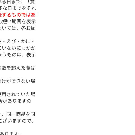
れる日まで、「賞
能な日までをそれ
証するものではあ
も短い期間を表示
ついては、各お届
生・えび・かに・
ていないにもかか
まうものは、表示
定数を超えた際は
。
届けができない場
使用されていた場
合がありますの
た、同一商品を同
ございますので、
があります。