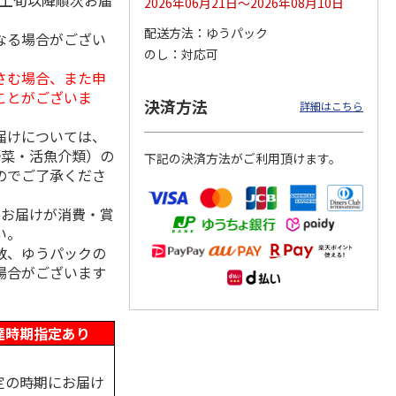
月上旬以降順次お届
2026年06月21日～2026年08月10日
配送方法
ゆうパック
なる場合がござい
のし
対応可
さむ場合、また申
用 ３
福島県産ふぞろい
訳あり黄桃
シャインマスカッ
桃 川中島白桃
ト Ａ
ことがございま
決済方法
詳細はこちら
）
届けについては、
3,400円
3,200円
3,980円
野菜・活魚介類）の
下記の決済方法がご利用頂けます。
(送料・税込)
(送料・税込)
(送料・税込)
のでご了承くださ
、お届けが消費・賞
い。
数、ゆうパックの
場合がございます
達時期指定あり
定の時期にお届け