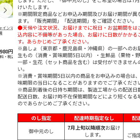
します。ただし、「御中元のし」をご希望の場合は7
けいたします。
※期間限定商品などお申込み期間及びお届け期間が異
ます。「販売期間」「配送期間」をご確認ください。
●天候や注文状況、お届けまでに祝日・お盆期間をは
ャインマスカット
ＷＥＢ定期便果物コ
ビッグマスクメロ
夏小夏 家庭
房
ース
ン ２個入
ｋｇ
込内容に不備等があった場合、お届けに日数がかかる
す。あらかじめご了承ください。
4.5
（102）
4.7
（10）
4.6
（26
※島しょ（東京都・鹿児島県・沖縄県）の一部へのお
,980円
3,780円
4,150円
3,140円
生もの（消費・賞味期間5日以内）・生鮮品（果物・
送料・税込)
(送料・税込)
(送料・税込)
(送料・税込)
一部・生花（セット商品を含む）は受付ができません
い。
※消費・賞味期間5日以内の商品をお申込みの場合は
味期限の当日になることがありますのでご了承くださ
※商品到着後の日持ち期間は、製造工場からの配送日
配送日数、お届け時不在保管期間などにより短くなる
のであらかじめご了承ください。
のし指定
配達時期指定なし
配
7月上旬以降順次
お届け
御中元のし
します。
ご指