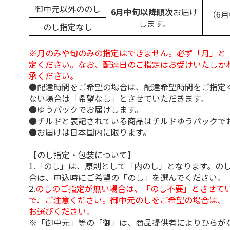
御中元以外ののし
6月中旬以降順次
お届け
（6
します。
のし指定なし
※月のみや旬のみの指定はできません。必ず「月」と
定ください。なお、配達日のご指定はお受けいたしか
承ください。
●配達時間をご希望の場合は、配達希望時間をご指定
ない場合は「希望なし」とさせていただきます。
●ゆうパックでお届けします。
●チルドと表記されている商品はチルドゆうパックで
●お届けは日本国内に限ります。
【のし指定・包装について】
1.「のし」は、原則として「内のし」となります。の
合は、申込時にご希望の「のし」を選んでください。
2.
のしのご指定が無い場合は、「のし不要」とさせて
で、ご注意ください。御中元のしをご希望の場合は、
お選びください。
※「御中元」等の「御」は、商品提供者によりひらが