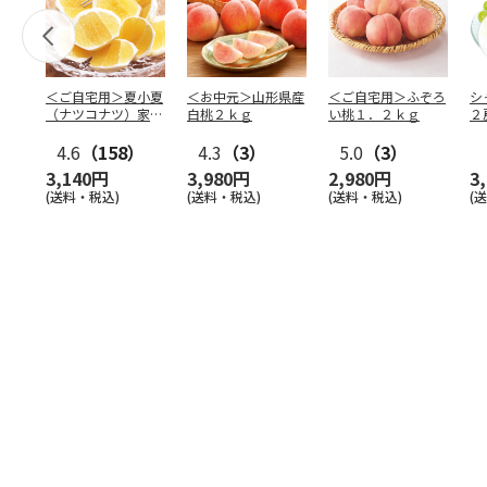
＜ご自宅用＞夏小夏
＜お中元＞山形県産
＜ご自宅用＞ふぞろ
シ
（ナツコナツ）家庭
白桃２ｋｇ
い桃１．２ｋｇ
２
用３ｋｇ
4.6
（158）
4.3
（3）
5.0
（3）
3,140円
3,980円
2,980円
3
(送料・税込)
(送料・税込)
(送料・税込)
(