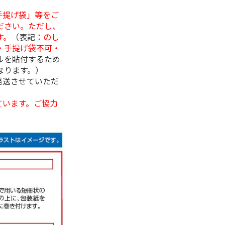
手提げ袋」等をご
ださい。ただし、
す。
（表記：
のし
・手提げ袋不可・
ルを貼付するため
なります。）
発送させていただ
ています。ご協力