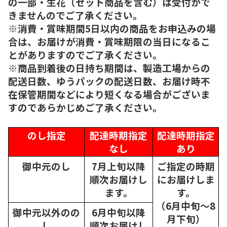
の一部・生花（セット商品を含む）は受付がで
きませんのでご了承ください。
※消費・賞味期間5日以内の商品をお申込みの場
合は、お届けが消費・賞味期限の当日になるこ
とがありますのでご了承ください。
※商品到着後の日持ち期間は、製造工場からの
配送日数、ゆうパックの配送日数、お届け時不
在保管期間などにより短くなる場合がございま
すのであらかじめご了承ください。
のし指定
配達時期指定
配達時期指定
なし
あり
御中元のし
7月上旬以降
ご指定の時期
順次
お届けし
にお届けしま
ます。
す。
（6月中旬～8
御中元以外のの
6月中旬以降
月下旬）
し
順次
お届けし