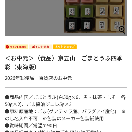
＜お中元＞（食品）京五山 ごまとうふ四季
彩（東海版）
2026年郵便局 百貨店のお中元
●商品内容／ごまとうふ(白50g×6、黒・抹茶・しそ 各
50g×2)、ごま醤油ジュレ5g×3
●原料原産地：ごま(グアテマラ産、パラグアイ産他) ※
のし名入れ不可 ※包装はメーカー包装紙使用
●賞味期間／常温で90日