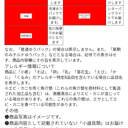
します
けします
冷凍ゆう
レターパ
パックで
ックライ
お届けし
トでお届
ます。
けします
佐川急便
でのお届
けとなり
ます
なお、「普通ゆうパック」の場合は表示しません。また、「夏期
のみチルドゆうパック」などとなる場合は、記号での表示はせ
ず、商品内容欄にその旨を表示しています。
アレルギー情報について
商品に「小麦」「そば」「卵」「乳」「落花生」「えび」「か
に」「くるみ」のアレルギー特定8品目を含んでいる場合に品目名
を表示します。
※エビ・カニを除く魚介類（これらの魚介類を原材料として製造
された加工品も含む）は、漁獲漁法によりエビ・カニが混じって
いる場合があります。 また、これらの魚介類は、エサとしてエ
ビ・カニを食べている可能性があります。
その他
商品写真はイメージです。
商品内容として記載されていない「小道具類」はお届け