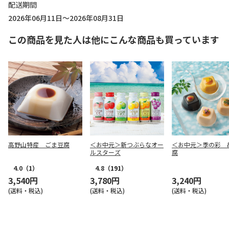
配送期間
2026年06月11日～2026年08月31日
この商品を見た人は他にこんな商品も買っています
高野山特産 ごま豆腐
＜お中元＞新つぶらなオー
＜お中元＞季の彩 
ルスターズ
腐
4.0
（1）
4.8
（191）
3,540円
3,780円
3,240円
(送料・税込)
(送料・税込)
(送料・税込)