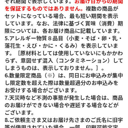
ぞれ期間で表示しています。
お届け日からの期間
を保証するものではありません。
複数の商品が
セットになっている場合、最も短い期間を表示
しています。なお、法律に基づく賞味（消費）期
限については、各お届け商品に記載しています。
5.アレルギー物質８品目（小麦・そば・卵・乳・
落花生・えび・かに・くるみ）を表示していま
す。［原材料としては使用していないにもかかわ
らず、意図せず混入（コンタミネーション）して
しまうものは、表示しておりません。］。
6.数量限定商品（※）は、同日にお申込みが集中
し限定数を超えた際は数量超過分のお申込みを
お受けする場合がございます。
7.天災時など不測の事態が発生した場合は、商品
のお届けができない場合や遅延する場合などが
ございます。
8.ご依頼主さま又はお届け先さまのご氏名に旧字
等が使用されていた場合、一部、印刷可能文字