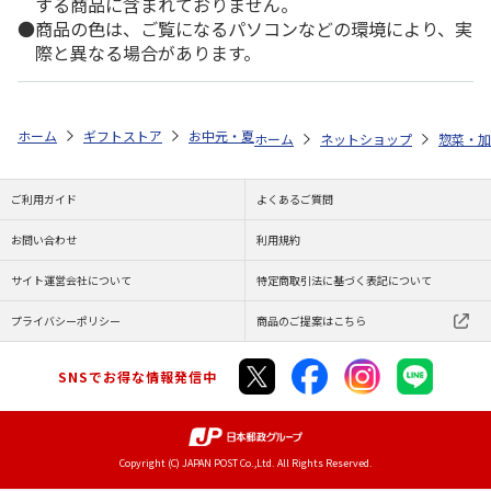
する商品に含まれておりません。
商品の色は、ご覧になるパソコンなどの環境により、実
際と異なる場合があります。
ホーム
ギフトストア
お中元・夏ギフト特集 2026
ゆうゆうギフト 
ホーム
ネットショップ
惣菜・加
ご利用ガイド
よくあるご質問
お問い合わせ
利用規約
サイト運営会社について
特定商取引法に基づく表記について
プライバシーポリシー
商品のご提案はこちら
SNSでお得な情報発信中
Copyright (C) JAPAN POST Co.,Ltd. All Rights Reserved.