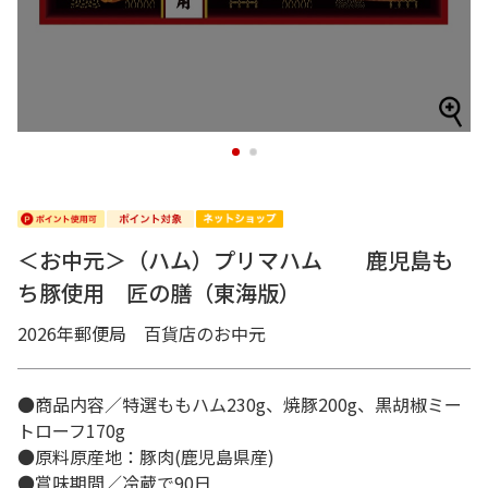
1
2
＜お中元＞（ハム）プリマハム 鹿児島も
ち豚使用 匠の膳（東海版）
2026年郵便局 百貨店のお中元
●商品内容／特選ももハム230g、焼豚200g、黒胡椒ミー
トローフ170g
●原料原産地：豚肉(鹿児島県産)
●賞味期間／冷蔵で90日