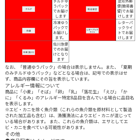
チルドゆ
定形外郵
うパック
便(簡易書
でお届け
留)でお届
します
けします
冷凍ゆう
レターパ
パックで
ックライ
お届けし
トでお届
ます。
けします
佐川急便
でのお届
けとなり
ます
なお、「普通ゆうパック」の場合は表示しません。また、「夏期
のみチルドゆうパック」などとなる場合は、記号での表示はせ
ず、商品内容欄にその旨を表示しています。
アレルギー情報について
商品に「小麦」「そば」「卵」「乳」「落花生」「えび」「か
に」「くるみ」のアレルギー特定8品目を含んでいる場合に品目名
を表示します。
※エビ・カニを除く魚介類（これらの魚介類を原材料として製造
された加工品も含む）は、漁獲漁法によりエビ・カニが混じって
いる場合があります。 また、これらの魚介類は、エサとしてエ
ビ・カニを食べている可能性があります。
その他