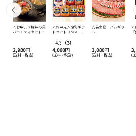
＜お中元＞豚丼の具
＜お中元＞煌彩ギフ
安芸宮島 ハムギフ
＜
バラエティセット
トセット（ＭＶ－５
ト
「
「桜」
０７）
バ
4.3
（3）
（
2,980円
4,060円
3,080円
3
(送料・税込)
(送料・税込)
(送料・税込)
(