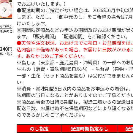
でお届けいたします。）
●配達時期のご指定がない場合は、2026年6月中旬以
します。ただし、「御中元のし」をご希望の場合は7
けいたします。
お中元＞伊藤ハム
＜お中元＞伊藤ハ
＜お中元＞伊藤ハム
＜お中元＞豚
※期間限定商品などお申込み期間及びお届け期間が異
食通のこだわり」
ム ハム・ロースト
「伝承の響」詰合せ
バラエティセ
ます。「販売期間」「配送期間」をご確認ください。
ラエティセット
ビーフバラエティ詰
（東日本版）
「菊」
東日
…
合せ（
…
●天候や注文状況、お届けまでに祝日・お盆期間をは
,240円
3,680円
3,240円
3,900円
込内容に不備等があった場合、お届けに日数がかかる
送料・税込)
(送料・税込)
(送料・税込)
(送料・税込)
す。あらかじめご了承ください。
※島しょ（東京都・鹿児島県・沖縄県）の一部へのお
生もの（消費・賞味期間5日以内）・生鮮品（果物・
一部・生花（セット商品を含む）は受付ができません
い。
※消費・賞味期間5日以内の商品をお申込みの場合は
味期限の当日になることがありますのでご了承くださ
※商品到着後の日持ち期間は、製造工場からの配送日
配送日数、お届け時不在保管期間などにより短くなる
のであらかじめご了承ください。
のし指定
配達時期指定なし
配