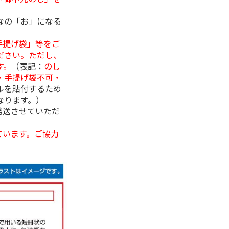
なの「お」になる
手提げ袋」等をご
ださい。ただし、
す。
（表記：
のし
・手提げ袋不可・
ルを貼付するため
なります。）
発送させていただ
ています。ご協力