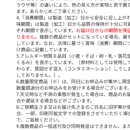
ラウザ等）の違いにより、色の見え方が実物と若干異
ます。あらかじめご了承ください。
4.「消費期間」は製造（加工）日から安全に召し上が
味期間」は製造（加工）日から品質の保持が十分に可
ぞれ期間で表示しています。
お届け日からの期間を保
りません。
複数の商品がセットになっている場合、最
しています。なお、法律に基づく賞味（消費）期限に
け商品に記載しています。
5.アレルギー物質８品目（小麦・そば・卵・乳・落花
くるみ）を表示しています。［原材料としては使用し
わらず、意図せず混入（コンタミネーション）してし
しておりません。］。
6.数量限定商品（※）は、同日にお申込みが集中し限
数量超過分のお申込みをお受けする場合がございます
7.天災時など不測の事態が発生した場合は、商品のお
合や遅延する場合などがございます。
8.ご依頼主さま又はお届け先さまのご氏名に旧字等が
合、一部、印刷可能文字での登録をさせていただく場
で、ご容赦ください。
9.複数商品の一括送付及び同時発送はできません。ま