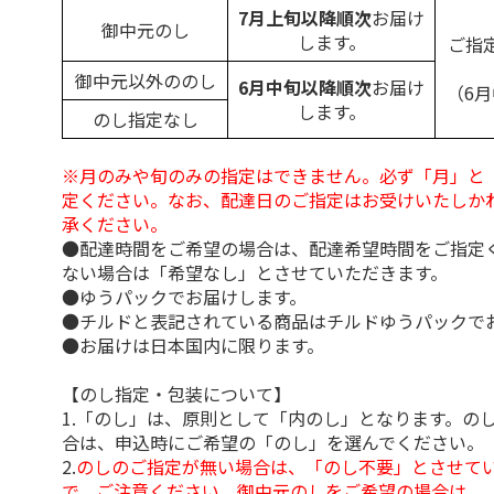
7月上旬以降順次
お届け
御中元のし
します。
ご指
御中元以外ののし
6月中旬以降順次
お届け
（6
します。
のし指定なし
※月のみや旬のみの指定はできません。必ず「月」と
定ください。なお、配達日のご指定はお受けいたしか
承ください。
●配達時間をご希望の場合は、配達希望時間をご指定
ない場合は「希望なし」とさせていただきます。
●ゆうパックでお届けします。
●チルドと表記されている商品はチルドゆうパックで
●お届けは日本国内に限ります。
【のし指定・包装について】
1.「のし」は、原則として「内のし」となります。の
合は、申込時にご希望の「のし」を選んでください。
2.
のしのご指定が無い場合は、「のし不要」とさせて
で、ご注意ください。御中元のしをご希望の場合は、