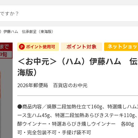
）伊藤ハム 伝承献呈（東海版）
＜お中元＞（ハム）伊藤ハム 伝
海版）
2026年郵便局 百貨店のお中元
●商品内容／焼豚二段加熱仕立て160g、特選燻しハム1
ース生ハム45g、特選二段加熱あらびきステーキ110
醇ウインナー・特選あらびき燻しウインナー 各80g
可・完全包装不可・手提げ袋不可