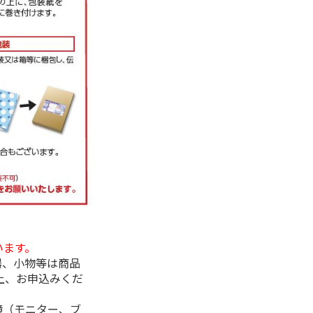
います。
器、小物等は商品
上、お申込みくだ
境（モニター、ブ