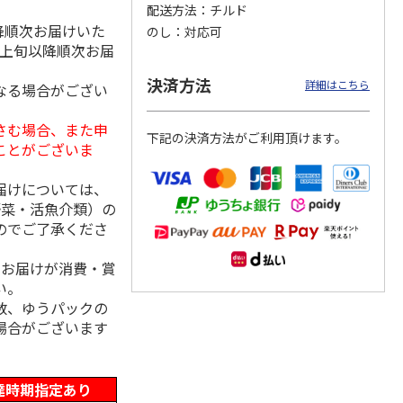
配送方法
チルド
降順次お届けいた
のし
対応可
月上旬以降順次お届
丼の具
＜お中元＞【冷凍】
＜お中元＞ケーファ
＜お中元＞ケーファ
決済方法
詳細はこちら
なる場合がござい
ット
６種類のお肉ソムリ
ー 生ハム・サラミ
ー 生ハム・サラミ
エアソートＢＯＸ
セット（東日本版）
セット（東日本版）
5.0
（1）
さむ場合、また申
下記の決済方法がご利用頂けます。
5,980円
4,220円
5,840円
ことがございま
(送料・税込)
(送料・税込)
(送料・税込)
届けについては、
野菜・活魚介類）の
のでご了承くださ
、お届けが消費・賞
い。
数、ゆうパックの
場合がございます
達時期指定あり