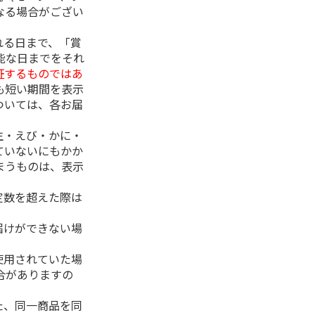
なる場合がござい
れる日まで、「賞
能な日までをそれ
証するものではあ
も短い期間を表示
ついては、各お届
生・えび・かに・
ていないにもかか
まうものは、表示
定数を超えた際は
。
届けができない場
使用されていた場
合がありますの
た、同一商品を同