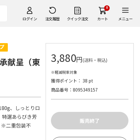
0
ログイン
注文履歴
クイック注文
カート
メニュー
3,880
円
承献呈（東
(送料・税込)
※軽減税率対象
獲得ポイント： 38 pt
商品番号
8095349157
80g、しっとりロ
g、特選あらびき芳
 ※二重包装不