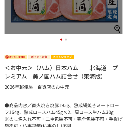
1
2
＜お中元＞（ハム）日本ハム 北海道 プ
レミアム 美ノ国ハム詰合せ（東海版）
2026年郵便局 百貨店のお中元
●商品内容／直火焼き焼豚195g、熟成網焼きミートロー
フ164g、熟成ロースハム45g×2、肩ロース生ハム30g
※のし名入れ不可・二重包装不可・完全包装不可・手提げ
袋不可・仏事包装(仏事のし)不可