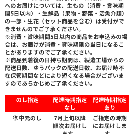
へのお届けについては、生もの（消費・賞味期
間5日以内）・生鮮品（果物・野菜・活魚介類）
の一部・生花（セット商品を含む）は受付がで
きませんのでご了承ください。
※消費・賞味期間5日以内の商品をお申込みの場
合は、お届けが消費・賞味期限の当日になるこ
とがありますのでご了承ください。
※商品到着後の日持ち期間は、製造工場からの
配送日数、ゆうパックの配送日数、お届け時不
在保管期間などにより短くなる場合がございま
すのであらかじめご了承ください。
のし指定
配達時期指定
配達時期指定
なし
あり
御中元のし
7月上旬以降
ご指定の時期
順次
お届けし
にお届けしま
ます。
す。