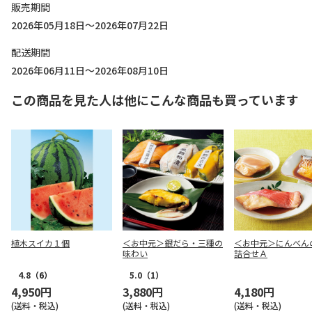
販売期間
2026年05月18日～2026年07月22日
配送期間
2026年06月11日～2026年08月10日
この商品を見た人は他にこんな商品も買っています
植木スイカ１個
＜お中元＞銀だら・三種の
＜お中元＞にんべん
味わい
詰合せＡ
4.8
（6）
5.0
（1）
4,950円
3,880円
4,180円
(送料・税込)
(送料・税込)
(送料・税込)