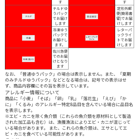
す
す
チルドゆ
定形外郵
うパック
便(簡易書
でお届け
留)でお届
します
けします
冷凍ゆう
レターパ
パックで
ックライ
お届けし
トでお届
ます。
けします
佐川急便
でのお届
けとなり
ます
なお、「普通ゆうパック」の場合は表示しません。また、「夏期
のみチルドゆうパック」などとなる場合は、記号での表示はせ
ず、商品内容欄にその旨を表示しています。
アレルギー情報について
商品に「小麦」「そば」「卵」「乳」「落花生」「えび」「か
に」「くるみ」のアレルギー特定8品目を含んでいる場合に品目名
を表示します。
※エビ・カニを除く魚介類（これらの魚介類を原材料として製造
された加工品も含む）は、漁獲漁法によりエビ・カニが混じって
いる場合があります。 また、これらの魚介類は、エサとしてエ
ビ・カニを食べている可能性があります。