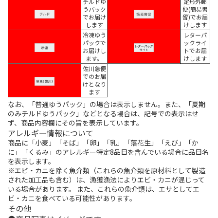
チルドゆ
定形外郵
うパック
便(簡易書
でお届け
留)でお届
します
けします
冷凍ゆう
レターパ
パックで
ックライ
お届けし
トでお届
ます。
けします
佐川急便
でのお届
けとなり
ます
なお、「普通ゆうパック」の場合は表示しません。また、「夏期
のみチルドゆうパック」などとなる場合は、記号での表示はせ
ず、商品内容欄にその旨を表示しています。
アレルギー情報について
商品に「小麦」「そば」「卵」「乳」「落花生」「えび」「か
に」「くるみ」のアレルギー特定8品目を含んでいる場合に品目名
を表示します。
※エビ・カニを除く魚介類（これらの魚介類を原材料として製造
された加工品も含む）は、漁獲漁法によりエビ・カニが混じって
いる場合があります。 また、これらの魚介類は、エサとしてエ
ビ・カニを食べている可能性があります。
その他