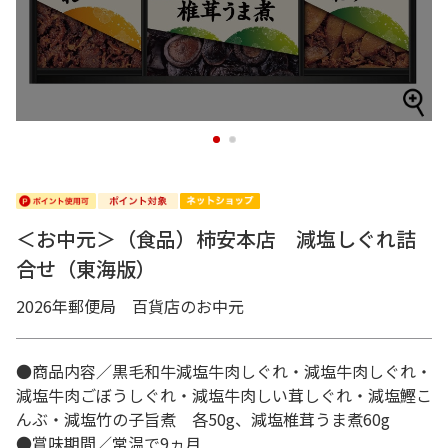
1
2
＜お中元＞（食品）柿安本店 減塩しぐれ詰
合せ（東海版）
2026年郵便局 百貨店のお中元
●商品内容／黒毛和牛減塩牛肉しぐれ・減塩牛肉しぐれ・
減塩牛肉ごぼうしぐれ・減塩牛肉しい茸しぐれ・減塩鰹こ
んぶ・減塩竹の子旨煮 各50g、減塩椎茸うま煮60g
●賞味期間／常温で9ヵ月