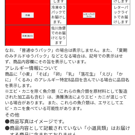
します
けします
冷凍ゆう
レターパ
パックで
ックライ
お届けし
トでお届
ます。
けします
佐川急便
でのお届
けとなり
ます
なお、「普通ゆうパック」の場合は表示しません。また、「夏期
のみチルドゆうパック」などとなる場合は、記号での表示はせ
ず、商品内容欄にその旨を表示しています。
アレルギー情報について
商品に「小麦」「そば」「卵」「乳」「落花生」「えび」「か
に」「くるみ」のアレルギー特定8品目を含んでいる場合に品目名
を表示します。
※エビ・カニを除く魚介類（これらの魚介類を原材料として製造
された加工品も含む）は、漁獲漁法によりエビ・カニが混じって
いる場合があります。 また、これらの魚介類は、エサとしてエ
ビ・カニを食べている可能性があります。
その他
商品写真はイメージです。
商品内容として記載されていない「小道具類」はお届け
する商品に含まれておりません。