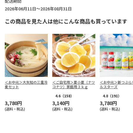
配送期間
2026年06月11日～2026年08月31日
この商品を見た人は他にこんな商品も買っています
＜お中元＞大矢知の三重冷
＜ご自宅用＞夏小夏（ナツ
＜お中元＞新つぶら
麦セット
コナツ）家庭用３ｋｇ
ルスターズ
4.6
（158）
4.8
（191）
3,780円
3,140円
3,780円
(送料・税込)
(送料・税込)
(送料・税込)