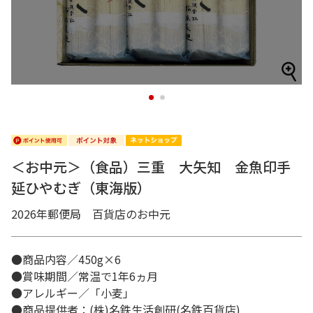
1
2
＜お中元＞（食品）三重 大矢知 金魚印手
延ひやむぎ（東海版）
2026年郵便局 百貨店のお中元
●商品内容／450g×6
●賞味期間／常温で1年6ヵ月
●アレルギー／「小麦」
●商品提供者：(株)名鉄生活創研(名鉄百貨店)