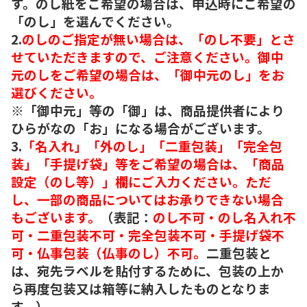
す。のし紙をご希望の場合は、申込時にご希望の
「のし」を選んでください。
2.
のしのご指定が無い場合は、「のし不要」とさ
せていただきますので、ご注意ください。御中
元のしをご希望の場合は、「御中元のし」をお
選びください。
※「御中元」等の「御」は、商品提供者により
ひらがなの「お」になる場合がございます。
3.
「名入れ」「外のし」「二重包装」「完全包
装」「手提げ袋」等をご希望の場合は、「商品
設定（のし等）」欄にご入力ください。ただ
し、一部の商品についてはお承りできない場合
もございます。
（表記：
のし不可・のし名入れ不
可・二重包装不可・完全包装不可・手提げ袋不
可・仏事包装（仏事のし）不可。
二重包装と
は、宛先ラベルを貼付するために、包装の上か
ら再度包装又は箱等に納入したものとなりま
す。）