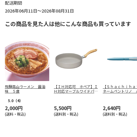
配送期間
2026年06月11日～2026年08月31日
この商品を見た人は他にこんな商品も買っています
飛騨高山ラーメン 醤油
【ＩＨ対応可 ホペア】Ｉ
【Ｓｈａｃｈｉｈａ
味 ５食
Ｈ対応マーブルワイドパン
ネームペントリノ 
２６ｃｍ ＭＢ－２７０９
付（パールブルー）
－ＴＦ３－ＧＦ
5.0
（4）
2,000円
5,500円
2,640円
(送料・税込)
(送料別・税込)
(送料別・税込)