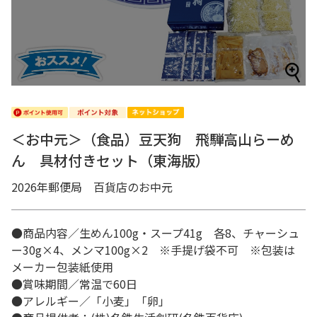
＜お中元＞（食品）豆天狗 飛騨高山らーめ
ん 具材付きセット（東海版）
2026年郵便局 百貨店のお中元
●商品内容／生めん100g・スープ41g 各8、チャーシュ
ー30g×4、メンマ100g×2 ※手提げ袋不可 ※包装は
メーカー包装紙使用
●賞味期間／常温で60日
●アレルギー／「小麦」「卵」