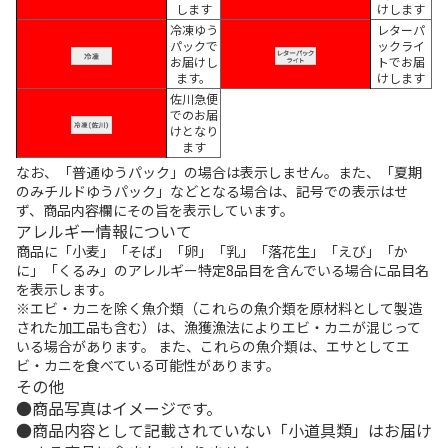
します
けします
冷凍ゆう
レターパ
パックで
ックライ
お届けし
トでお届
ます。
けします
佐川急便
でのお届
けとなり
ます
なお、「普通ゆうパック」の場合は表示しません。また、「夏期
のみチルドゆうパック」などとなる場合は、記号での表示はせ
ず、商品内容欄にその旨を表示しています。
アレルギー情報について
商品に「小麦」「そば」「卵」「乳」「落花生」「えび」「か
に」「くるみ」のアレルギー特定8品目を含んでいる場合に品目名
を表示します。
※エビ・カニを除く魚介類（これらの魚介類を原材料として製造
された加工品も含む）は、漁獲漁法によりエビ・カニが混じって
いる場合があります。 また、これらの魚介類は、エサとしてエ
ビ・カニを食べている可能性があります。
その他
商品写真はイメージです。
商品内容として記載されていない「小道具類」はお届け