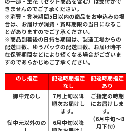
の一部・生花（セット商品を含む）は受付がで
きませんのでご了承ください。
※消費・賞味期間5日以内の商品をお申込みの場
合は、お届けが消費・賞味期限の当日になるこ
とがありますのでご了承ください。
※商品到着後の日持ち期間は、製造工場からの
配送日数、ゆうパックの配送日数、お届け時不
在保管期間などにより短くなる場合がございま
すのであらかじめご了承ください。
のし指定
配達時期指定
配達時期指定
なし
あり
御中元のし
7月上旬以降
ご指定の時期
順次
お届けし
にお届けしま
ます。
す。
（6月中旬～8
御中元以外のの
6月中旬以降
月下旬）
し
順次
お届けし