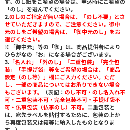
す。のし紙をご希望の場合は、申込時にご希望の
「のし」を選んでください。
2.
のしのご指定が無い場合は、「のし不要」とさ
せていただきますので、ご注意ください。御中
元のしをご希望の場合は、「御中元のし」をお
選びください。
※「御中元」等の「御」は、商品提供者により
ひらがなの「お」になる場合がございます。
3.
「名入れ」「外のし」「二重包装」「完全包
装」「手提げ袋」等をご希望の場合は、「商品
設定（のし等）」欄にご入力ください。ただ
し、一部の商品についてはお承りできない場合
もございます。
（表記：
のし不可・のし名入れ不
可・二重包装不可・完全包装不可・手提げ袋不
可・仏事包装（仏事のし）不可。
二重包装と
は、宛先ラベルを貼付するために、包装の上か
ら再度包装又は箱等に納入したものとなりま
す。）