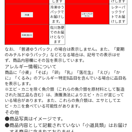
します
けします
冷凍ゆう
レターパ
パックで
ックライ
お届けし
トでお届
ます。
けします
佐川急便
でのお届
けとなり
ます
なお、「普通ゆうパック」の場合は表示しません。また、「夏期
のみチルドゆうパック」などとなる場合は、記号での表示はせ
ず、商品内容欄にその旨を表示しています。
アレルギー情報について
商品に「小麦」「そば」「卵」「乳」「落花生」「えび」「か
に」「くるみ」のアレルギー特定8品目を含んでいる場合に品目名
を表示します。
※エビ・カニを除く魚介類（これらの魚介類を原材料として製造
された加工品も含む）は、漁獲漁法によりエビ・カニが混じって
いる場合があります。 また、これらの魚介類は、エサとしてエ
ビ・カニを食べている可能性があります。
その他
商品写真はイメージです。
商品内容として記載されていない「小道具類」はお届け
する商品に含まれておりません。