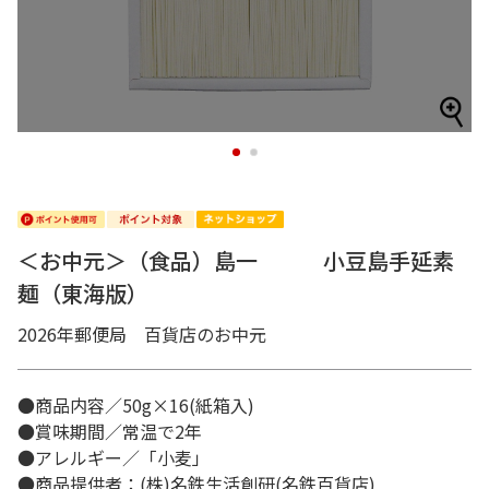
1
2
＜お中元＞（食品）島一 小豆島手延素
麺（東海版）
2026年郵便局 百貨店のお中元
●商品内容／50g×16(紙箱入)
●賞味期間／常温で2年
●アレルギー／「小麦」
●商品提供者：(株)名鉄生活創研(名鉄百貨店)