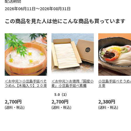
配送期間
2026年06月11日～2026年08月31日
この商品を見た人は他にこんな商品も買っています
＜お中元＞小豆島手延べそ
＜お中元＞お徳用「国産小
小豆島手延べそうめ
うめん【木箱入り】２０束
麦」小豆島手延べ素麺
８束
5.0
（1）
2,700円
2,700円
2,380円
(送料・税込)
(送料・税込)
(送料・税込)