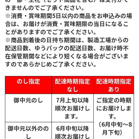
きませんのでご了承ください。
※消費・賞味期間5日以内の商品をお申込みの場
合は、お届けが消費・賞味期限の当日になるこ
とがありますのでご了承ください。
※商品到着後の日持ち期間は、製造工場からの
配送日数、ゆうパックの配送日数、お届け時不
在保管期間などにより短くなる場合がございま
すのであらかじめご了承ください。
のし指定
配達時期指定
配達時期指定
なし
あり
御中元のし
7月上旬以降
ご指定の時期
順次
お届けし
にお届けしま
ます。
す。
（6月中旬～8
御中元以外のの
6月中旬以降
月下旬）
し
順次
お届けし