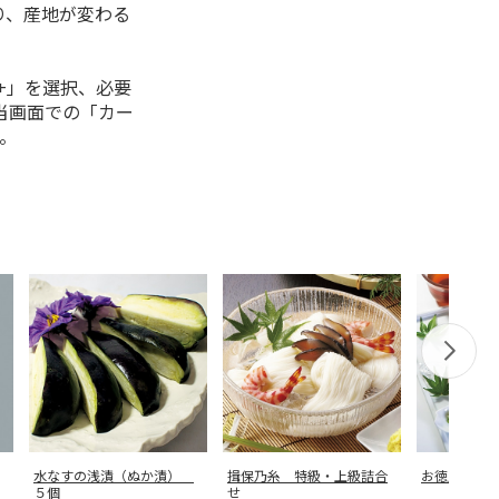
り、産地が変わる
+」を選択、必要
当画面での「カー
。
水なすの浅漬（ぬか漬）
揖保乃糸 特級・上級詰合
お徳用 夏
５個
せ