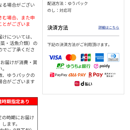
配送方法
ゆうパック
なる場合がござい
のし
対応可
さむ場合、また申
ことがございま
島原手
国産熟成 おいしい
＜お中元＞三輪素
三輪素麺 正倉院文
決済方法
詳細はこちら
【古
三輪そうめん 光射
麺 誉 Ｂ
様パッケージ細麺
す
白髭
届けについては、
5.0
（1）
4.0
（1）
野菜・活魚介類）の
下記の決済方法がご利用頂けます。
3,240円
2,950円
4,200円
のでご了承くださ
(送料・税込)
(送料・税込)
(送料・税込)
、お届けが消費・賞
い。
数、ゆうパックの
場合がございます
達時期指定あり
定の時期にお届け
します。