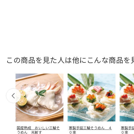
この商品を見た人は他にこんな商品を
国産熟成 おいしい三輪そ
寒製手延三輪そうめん ４
寒製手
うめん 光射す
０束
０束