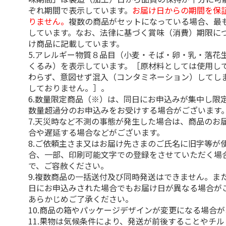
ぞれ期間で表示しています。
お届け日からの期間を保
りません。
複数の商品がセットになっている場合、最
しています。なお、法律に基づく賞味（消費）期限に
け商品に記載しています。
5.アレルギー物質８品目（小麦・そば・卵・乳・落花
くるみ）を表示しています。［原材料としては使用し
わらず、意図せず混入（コンタミネーション）してし
しておりません。］。
6.数量限定商品（※）は、同日にお申込みが集中し限
数量超過分のお申込みをお受けする場合がございます
7.天災時など不測の事態が発生した場合は、商品のお
合や遅延する場合などがございます。
8.ご依頼主さま又はお届け先さまのご氏名に旧字等が
合、一部、印刷可能文字での登録をさせていただく場
で、ご容赦ください。
9.複数商品の一括送付及び同時発送はできません。ま
日にお申込みされた場合でもお届け日が異なる場合が
あらかじめご了承ください。
10.商品の箱やパッケージデザインが変更になる場合
11.果物は気候条件により、発送が前後することやチ