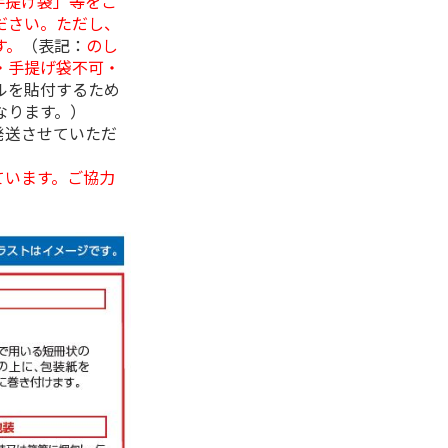
手提げ袋」等をご
ださい。ただし、
す。
（表記：
のし
・手提げ袋不可・
ルを貼付するため
なります。）
発送させていただ
ています。ご協力