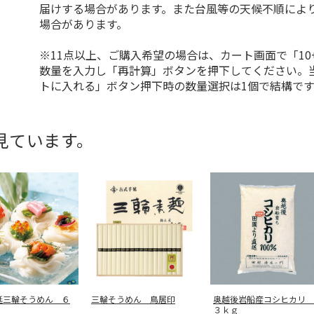
届けする場合があります。また台風等の天候不順によ
場合があります。
※11点以上、ご購入希望の場合は、カート画面で「10
数量を入力し「再計算」ボタンを押下してください。
トに入れる」ボタン押下時の数量選択は1個で結構です
見ています。
延三輪そうめん ６
三輪そうめん 鳥居印
奥越後岩船産コシヒカリ
３ｋｇ