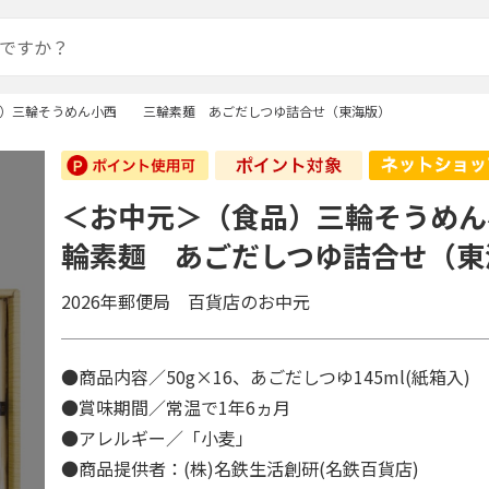
品）三輪そうめん小西 三輪素麺 あごだしつゆ詰合せ（東海版）
＜お中元＞（食品）三輪そうめ
輪素麺 あごだしつゆ詰合せ（東
2026年郵便局 百貨店のお中元
●商品内容／50g×16、あごだしつゆ145ml(紙箱入)
●賞味期間／常温で1年6ヵ月
●アレルギー／「小麦」
●商品提供者：(株)名鉄生活創研(名鉄百貨店)