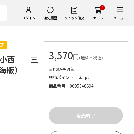
0
ログイン
注文履歴
クイック注文
カート
メニュー
3,570
円
ん小西 三
(送料・税込)
海版）
※軽減税率対象
獲得ポイント： 35 pt
商品番号
8095348694