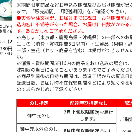
※期間限定商品などお申込み期間及びお届け期間が異
ます。「販売期間」「配送期間」をご確認ください。
●天候や注文状況、お届けまでに祝日・お盆期間をは
込内容に不備等があった場合、お届けに日数がかかる
ご自宅用＞島原手
＜お中元＞島原手延
＜お中元＞お徳用
＜ご自宅用＞
す。あらかじめご了承ください。
素麺２箱・黒ごま
素麺３ｋｇ【古（ひ
「国産小麦」小豆島
延素麺２ｋｇ
１箱詰合せ
ね）】
手延べ素麺
（ひね）】
※島しょ（東京都・鹿児島県・沖縄県）の一部へのお
4.5
（2）
5.0
（2）
5.0
（1）
4.5
（2）
生もの（消費・賞味期間5日以内）・生鮮品（果物・
,730円
3,980円
2,700円
2,940円
一部・生花（セット商品を含む）は受付ができません
送料・税込)
(送料・税込)
(送料・税込)
(送料・税込)
い。
※消費・賞味期間5日以内の商品をお申込みの場合は
味期限の当日になることがありますのでご了承くださ
※商品到着後の日持ち期間は、製造工場からの配送日
配送日数、お届け時不在保管期間などにより短くなる
のであらかじめご了承ください。
のし指定
配達時期指定なし
配
7月上旬以降順次
お届け
御中元のし
します。
ご指
御中元以外ののし
6月中旬以降順次
お届け