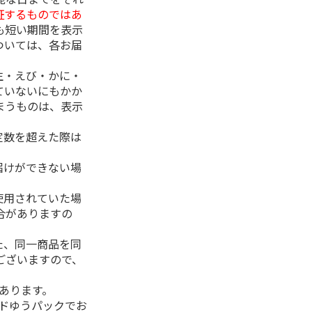
証するものではあ
も短い期間を表示
ついては、各お届
生・えび・かに・
ていないにもかか
まうものは、表示
定数を超えた際は
。
届けができない場
使用されていた場
合がありますの
た、同一商品を同
ございますので、
があります。
ルドゆうパックでお