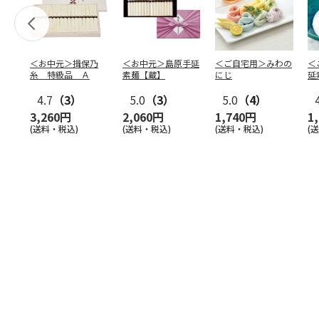
＜お中元＞揖保乃
＜お中元＞島原手延
＜ご自宅用＞みわの
＜
糸 特級品 Ａ
素麺【蔵】
にじ
延
麺
4.7
（3）
5.0
（3）
5.0
（4）
3,260円
2,060円
1,740円
1
(送料・税込)
(送料・税込)
(送料・税込)
(