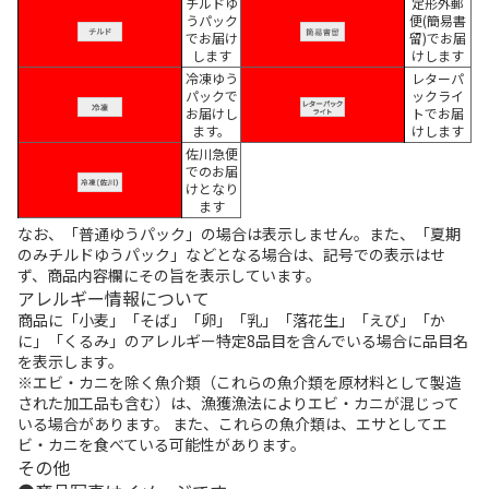
チルドゆ
定形外郵
うパック
便(簡易書
でお届け
留)でお届
します
けします
冷凍ゆう
レターパ
パックで
ックライ
お届けし
トでお届
ます。
けします
佐川急便
でのお届
けとなり
ます
なお、「普通ゆうパック」の場合は表示しません。また、「夏期
のみチルドゆうパック」などとなる場合は、記号での表示はせ
ず、商品内容欄にその旨を表示しています。
アレルギー情報について
商品に「小麦」「そば」「卵」「乳」「落花生」「えび」「か
に」「くるみ」のアレルギー特定8品目を含んでいる場合に品目名
を表示します。
※エビ・カニを除く魚介類（これらの魚介類を原材料として製造
された加工品も含む）は、漁獲漁法によりエビ・カニが混じって
いる場合があります。 また、これらの魚介類は、エサとしてエ
ビ・カニを食べている可能性があります。
その他