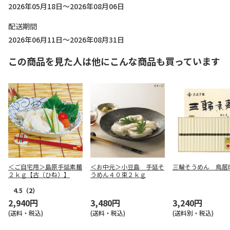
2026年05月18日～2026年08月06日
配送期間
2026年06月11日～2026年08月31日
この商品を見た人は他にこんな商品も買っています
＜ご自宅用＞島原手延素麺
＜お中元＞小豆島 手延そ
三輪そうめん 鳥居
２ｋｇ【古（ひね）】
うめん４０束２ｋｇ
4.5
（2）
2,940円
3,480円
3,240円
(送料・税込)
(送料・税込)
(送料別・税込)