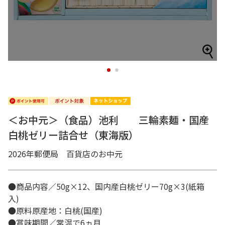
1
2
＜お中元＞（食品）池利 三輪素麺・国産
白桃ゼリー詰合せ（東海版）
2026年郵便局 百貨店のお中元
●商品内容／50g×12、国内産白桃ゼリー70g×3(紙箱
入)
●原料原産地：白桃(国産)
●賞味期間／常温で6ヵ月