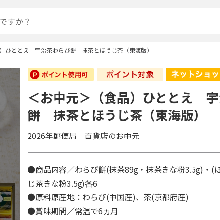
）ひととえ 宇治茶わらび餅 抹茶とほうじ茶（東海版）
＜お中元＞（食品）ひととえ 宇
餅 抹茶とほうじ茶（東海版）
2026年郵便局 百貨店のお中元
●商品内容／わらび餅(抹茶89g・抹茶きな粉3.5g)・(
じ茶きな粉3.5g)各6
●原料原産地：わらび(中国産)、茶(京都府産)
●賞味期間／常温で6ヵ月