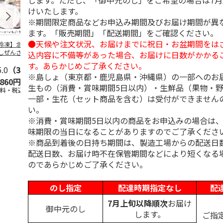
します。ただし、「御中元のし」をご希望の場合は7
けいたします。
※期間限定商品などお申込み期間及びお届け期間が異
ます。「販売期間」「配送期間」をご確認ください。
●天候や注文状況、お届けまでに祝日・お盆期間をは
冷凍】北海道 冷
＜お中元＞東京あん
＜お中元＞江戸日本
＜お中元＞
しぜんざい 3種6
バターパンケーキ６
橋よもぎ草餅１６個
夏
込内容に不備等があった場合、お届けに日数がかかる
セット
個入
入
す。あらかじめご了承ください。
5.0
（3）
4.0
（1）
4.0
（1）
4.5
（2）
※島しょ（東京都・鹿児島県・沖縄県）の一部へのお
,860円
2,300円
2,000円
2,160円
生もの（消費・賞味期間5日以内）・生鮮品（果物・
送料・税込)
(送料・税込)
(送料・税込)
(送料・税込)
一部・生花（セット商品を含む）は受付ができません
い。
※消費・賞味期間5日以内の商品をお申込みの場合は
味期限の当日になることがありますのでご了承くださ
※商品到着後の日持ち期間は、製造工場からの配送日
配送日数、お届け時不在保管期間などにより短くなる
のであらかじめご了承ください。
のし指定
配達時期指定なし
配
7月上旬以降順次
お届け
御中元のし
します。
ご指