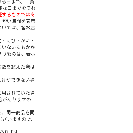
れる日まで、「賞
能な日までをそれ
証するものではあ
も短い期間を表示
ついては、各お届
生・えび・かに・
ていないにもかか
まうものは、表示
定数を超えた際は
。
届けができない場
使用されていた場
合がありますの
た、同一商品を同
ございますので、
があります。