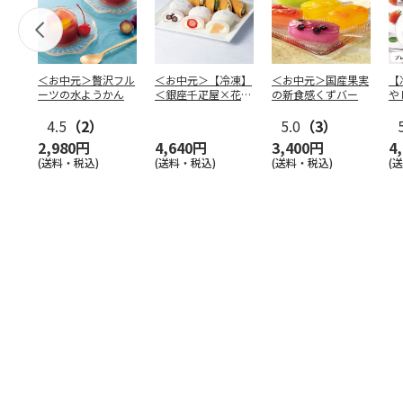
＜お中元＞贅沢フル
＜お中元＞【冷凍】
＜お中元＞国産果実
【
ーツの水ようかん
＜銀座千疋屋×花園
の新食感くずバー
や
万頭＞フルーツ大福
本
4.5
（2）
＆ど
…
5.0
（3）
2,980円
4,640円
3,400円
4
(送料・税込)
(送料・税込)
(送料・税込)
(