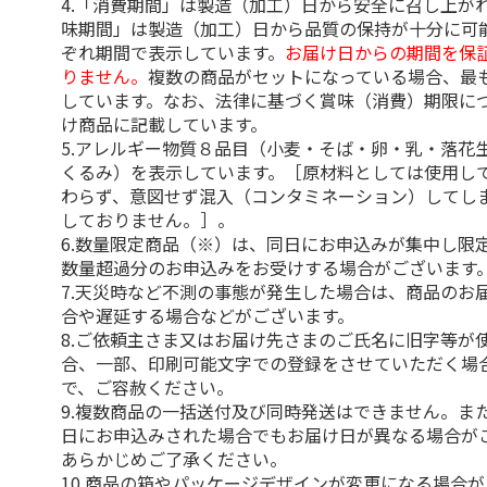
4.「消費期間」は製造（加工）日から安全に召し上が
味期間」は製造（加工）日から品質の保持が十分に可
ぞれ期間で表示しています。
お届け日からの期間を保
りません。
複数の商品がセットになっている場合、最
しています。なお、法律に基づく賞味（消費）期限に
け商品に記載しています。
5.アレルギー物質８品目（小麦・そば・卵・乳・落花
くるみ）を表示しています。［原材料としては使用し
わらず、意図せず混入（コンタミネーション）してし
しておりません。］。
6.数量限定商品（※）は、同日にお申込みが集中し限
数量超過分のお申込みをお受けする場合がございます
7.天災時など不測の事態が発生した場合は、商品のお
合や遅延する場合などがございます。
8.ご依頼主さま又はお届け先さまのご氏名に旧字等が
合、一部、印刷可能文字での登録をさせていただく場
で、ご容赦ください。
9.複数商品の一括送付及び同時発送はできません。ま
日にお申込みされた場合でもお届け日が異なる場合が
あらかじめご了承ください。
10.商品の箱やパッケージデザインが変更になる場合