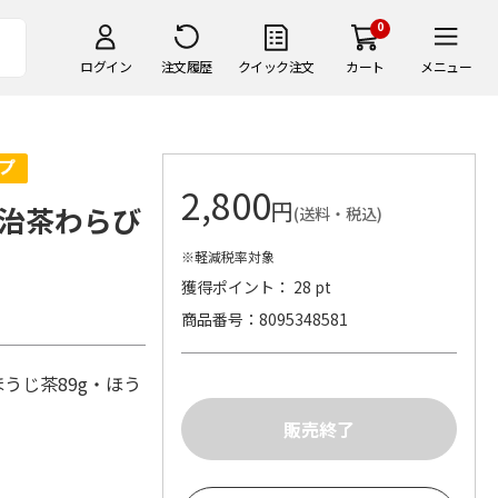
0
ログイン
注文履歴
クイック注文
カート
メニュー
2,800
円
治茶わらび
(送料・税込)
※軽減税率対象
獲得ポイント： 28 pt
商品番号
8095348581
ほうじ茶89g・ほう