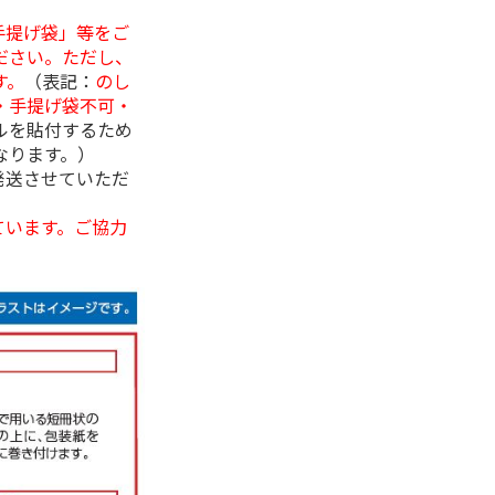
手提げ袋」等をご
ださい。ただし、
す。
（表記：
のし
・手提げ袋不可・
ルを貼付するため
なります。）
発送させていただ
ています。ご協力