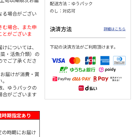
月上旬以降順次お届
配送方法
ゆうパック
のし
対応可
なる場合がござい
さむ場合、また申
ななこ
＜お中元＞ななこ
金澤小町 KMC-15Ｒ
＜お中元＞洋風おこ
決済方法
詳細はこちら
夏
しチュララ
ことがございま
4.8
（4）
5.0
（4）
届けについては、
下記の決済方法がご利用頂けます。
3,240円
2,380円
3,300円
野菜・活魚介類）の
(送料・税込)
(送料・税込)
(送料・税込)
のでご了承くださ
、お届けが消費・賞
い。
数、ゆうパックの
場合がございます
達時期指定あり
定の時期にお届け