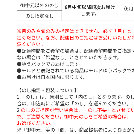
御中元以外ののし
6月中旬以降順次
お届け
（6
します。
のし指定なし
※月のみや旬のみの指定はできません。必ず「月」と
定ください。なお、配達日のご指定はお受けいたしか
承ください。
●配達時間をご希望の場合は、配達希望時間をご指定
ない場合は「希望なし」とさせていただきます。
●ゆうパックでお届けします。
●チルドと表記されている商品はチルドゆうパックで
●お届けは日本国内に限ります。
【のし指定・包装について】
1.「のし」は、原則として「内のし」となります。の
合は、申込時にご希望の「のし」を選んでください。
2.
のしのご指定が無い場合は、「のし不要」とさせて
で、ご注意ください。御中元のしをご希望の場合は、
お選びください。
※「御中元」等の「御」は、商品提供者によりひらが