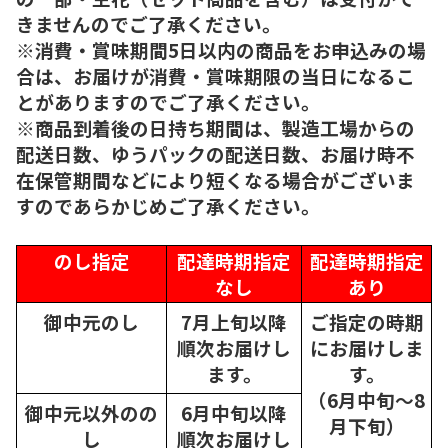
きませんのでご了承ください。
※消費・賞味期間5日以内の商品をお申込みの場
合は、お届けが消費・賞味期限の当日になるこ
とがありますのでご了承ください。
※商品到着後の日持ち期間は、製造工場からの
配送日数、ゆうパックの配送日数、お届け時不
在保管期間などにより短くなる場合がございま
すのであらかじめご了承ください。
のし指定
配達時期指定
配達時期指定
なし
あり
御中元のし
7月上旬以降
ご指定の時期
順次
お届けし
にお届けしま
ます。
す。
（6月中旬～8
御中元以外のの
6月中旬以降
月下旬）
し
順次
お届けし