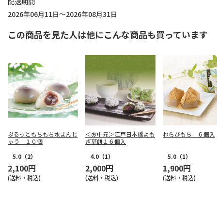
配送期間
2026年06月11日～2026年08月31日
この商品を見た人は他にこんな商品も買っています
ぷるっともちもち水まんじ
＜お中元＞江戸日本橋よも
わらびもち ６個入
ゅう １０個
ぎ草餅１６個入
5.0
（2）
4.0
（1）
5.0
（1）
2,100円
2,000円
1,900円
(送料・税込)
(送料・税込)
(送料・税込)