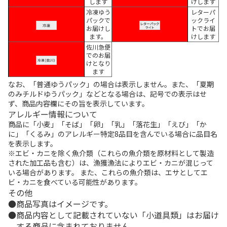
します
けします
冷凍ゆう
レターパ
パックで
ックライ
お届けし
トでお届
ます。
けします
佐川急便
でのお届
けとなり
ます
なお、「普通ゆうパック」の場合は表示しません。また、「夏期
のみチルドゆうパック」などとなる場合は、記号での表示はせ
ず、商品内容欄にその旨を表示しています。
アレルギー情報について
商品に「小麦」「そば」「卵」「乳」「落花生」「えび」「か
に」「くるみ」のアレルギー特定8品目を含んでいる場合に品目名
を表示します。
※エビ・カニを除く魚介類（これらの魚介類を原材料として製造
された加工品も含む）は、漁獲漁法によりエビ・カニが混じって
いる場合があります。 また、これらの魚介類は、エサとしてエ
ビ・カニを食べている可能性があります。
その他
商品写真はイメージです。
商品内容として記載されていない「小道具類」はお届け
する商品に含まれておりません。