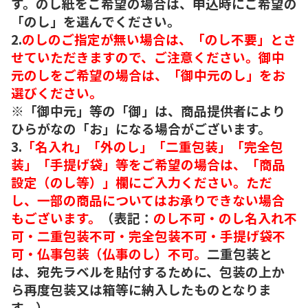
す。のし紙をご希望の場合は、申込時にご希望の
「のし」を選んでください。
2.
のしのご指定が無い場合は、「のし不要」とさ
せていただきますので、ご注意ください。御中
元のしをご希望の場合は、「御中元のし」をお
選びください。
※「御中元」等の「御」は、商品提供者により
ひらがなの「お」になる場合がございます。
3.
「名入れ」「外のし」「二重包装」「完全包
装」「手提げ袋」等をご希望の場合は、「商品
設定（のし等）」欄にご入力ください。ただ
し、一部の商品についてはお承りできない場合
もございます。
（表記：
のし不可・のし名入れ不
可・二重包装不可・完全包装不可・手提げ袋不
可・仏事包装（仏事のし）不可。
二重包装と
は、宛先ラベルを貼付するために、包装の上か
ら再度包装又は箱等に納入したものとなりま
す。）