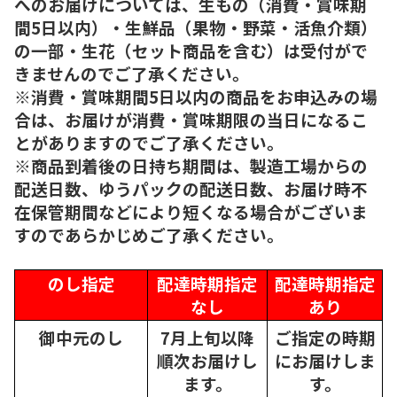
へのお届けについては、生もの（消費・賞味期
間5日以内）・生鮮品（果物・野菜・活魚介類）
の一部・生花（セット商品を含む）は受付がで
きませんのでご了承ください。
※消費・賞味期間5日以内の商品をお申込みの場
合は、お届けが消費・賞味期限の当日になるこ
とがありますのでご了承ください。
※商品到着後の日持ち期間は、製造工場からの
配送日数、ゆうパックの配送日数、お届け時不
在保管期間などにより短くなる場合がございま
すのであらかじめご了承ください。
のし指定
配達時期指定
配達時期指定
なし
あり
御中元のし
7月上旬以降
ご指定の時期
順次
お届けし
にお届けしま
ます。
す。