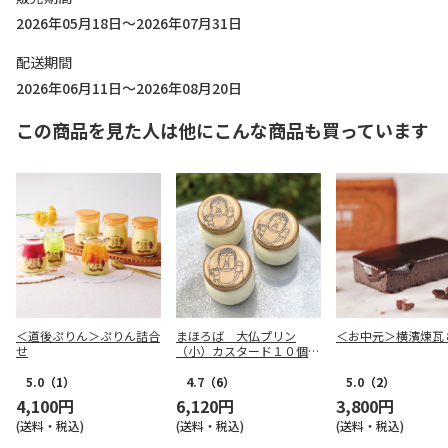
2026年05月18日～2026年07月31日
配送期間
2026年06月11日～2026年08月20日
この商品を見た人は他にこんな商品も買っています
＜道後ぷりん＞ぷりん詰合
まほろば 大仏プリン
＜お中元＞横濱煉瓦
せ
（小）カスタード１０個セ
ット
5.0
（1）
4.7
（6）
5.0
（2）
4,100円
6,120円
3,800円
(送料・税込)
(送料・税込)
(送料・税込)