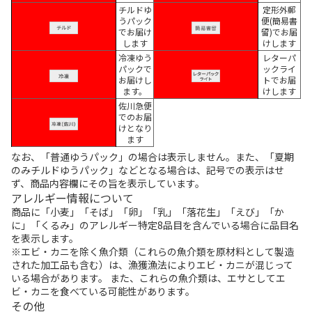
チルドゆ
定形外郵
うパック
便(簡易書
でお届け
留)でお届
します
けします
冷凍ゆう
レターパ
パックで
ックライ
お届けし
トでお届
ます。
けします
佐川急便
でのお届
けとなり
ます
なお、「普通ゆうパック」の場合は表示しません。また、「夏期
のみチルドゆうパック」などとなる場合は、記号での表示はせ
ず、商品内容欄にその旨を表示しています。
アレルギー情報について
商品に「小麦」「そば」「卵」「乳」「落花生」「えび」「か
に」「くるみ」のアレルギー特定8品目を含んでいる場合に品目名
を表示します。
※エビ・カニを除く魚介類（これらの魚介類を原材料として製造
された加工品も含む）は、漁獲漁法によりエビ・カニが混じって
いる場合があります。 また、これらの魚介類は、エサとしてエ
ビ・カニを食べている可能性があります。
その他