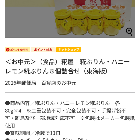
＜お中元＞（食品）糀屋 糀ぷりん・ハニー
レモン糀ぷりん８個詰合せ（東海版）
2026年郵便局 百貨店のお中元
●商品内容／糀ぷりん・ハニーレモン糀ぷりん 各
80g×4 ※二重包装不可・完全包装不可・手提げ袋不
可・離島及び一部地域対応不可 ※包装はメーカー包装紙
使用
●賞味期間／冷蔵で13日