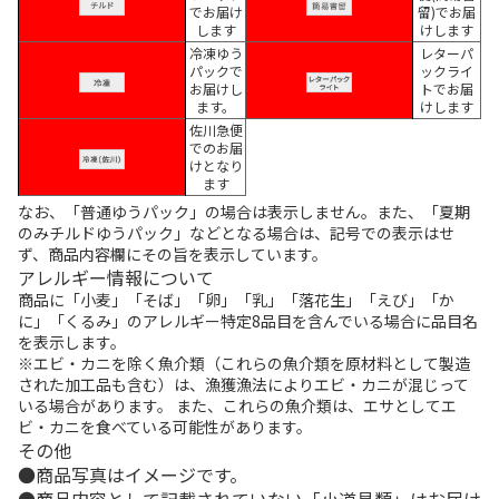
でお届け
留)でお届
します
けします
冷凍ゆう
レターパ
パックで
ックライ
お届けし
トでお届
ます。
けします
佐川急便
でのお届
けとなり
ます
なお、「普通ゆうパック」の場合は表示しません。また、「夏期
のみチルドゆうパック」などとなる場合は、記号での表示はせ
ず、商品内容欄にその旨を表示しています。
アレルギー情報について
商品に「小麦」「そば」「卵」「乳」「落花生」「えび」「か
に」「くるみ」のアレルギー特定8品目を含んでいる場合に品目名
を表示します。
※エビ・カニを除く魚介類（これらの魚介類を原材料として製造
された加工品も含む）は、漁獲漁法によりエビ・カニが混じって
いる場合があります。 また、これらの魚介類は、エサとしてエ
ビ・カニを食べている可能性があります。
その他
商品写真はイメージです。