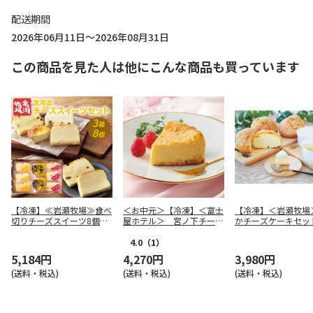
配送期間
2026年06月11日～2026年08月31日
この商品を見た人は他にこんな商品も買っています
【冷凍】≪岩瀬牧場≫食べ
＜お中元＞【冷凍】＜富士
【冷凍】＜岩瀬牧場
切りチーズスイーツ8個セ
屋ホテル＞ 宮ノ下チーズ
かチーズケーキセッ
ット
ケーキ
4.0
（1）
5,184円
4,270円
3,980円
(送料・税込)
(送料・税込)
(送料・税込)