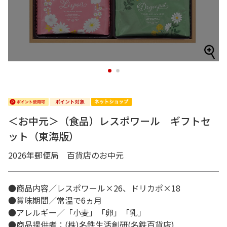
1
2
＜お中元＞（食品）レスポワール ギフトセ
ット（東海版）
2026年郵便局 百貨店のお中元
●商品内容／レスポワール×26、ドリカポ×18
●賞味期間／常温で6ヵ月
●アレルギー／「小麦」「卵」「乳」
●商品提供者：(株)名鉄生活創研(名鉄百貨店)