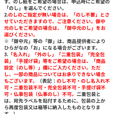
す。のし紙をご希望の場合は、申込時にご希望の
「のし」を選んでください。
2.
のしのご指定が無い場合は、「のし不要」とさ
せていただきますので、ご注意ください。御中
元のしをご希望の場合は、「御中元のし」をお
選びください。
※「御中元」等の「御」は、商品提供者により
ひらがなの「お」になる場合がございます。
3.
「名入れ」「外のし」「二重包装」「完全包
装」「手提げ袋」等をご希望の場合は、「商品
設定（のし等）」欄にご入力ください。ただ
し、一部の商品についてはお承りできない場合
もございます。
（表記：
のし不可・のし名入れ不
可・二重包装不可・完全包装不可・手提げ袋不
可・仏事包装（仏事のし）不可。
二重包装と
は、宛先ラベルを貼付するために、包装の上か
ら再度包装又は箱等に納入したものとなりま
す。）