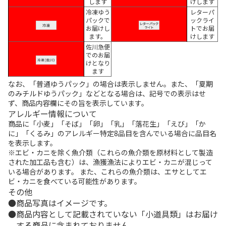
します
けします
冷凍ゆう
レターパ
パックで
ックライ
お届けし
トでお届
ます。
けします
佐川急便
でのお届
けとなり
ます
なお、「普通ゆうパック」の場合は表示しません。また、「夏期
のみチルドゆうパック」などとなる場合は、記号での表示はせ
ず、商品内容欄にその旨を表示しています。
アレルギー情報について
商品に「小麦」「そば」「卵」「乳」「落花生」「えび」「か
に」「くるみ」のアレルギー特定8品目を含んでいる場合に品目名
を表示します。
※エビ・カニを除く魚介類（これらの魚介類を原材料として製造
された加工品も含む）は、漁獲漁法によりエビ・カニが混じって
いる場合があります。 また、これらの魚介類は、エサとしてエ
ビ・カニを食べている可能性があります。
その他
商品写真はイメージです。
商品内容として記載されていない「小道具類」はお届け
する商品に含まれておりません。