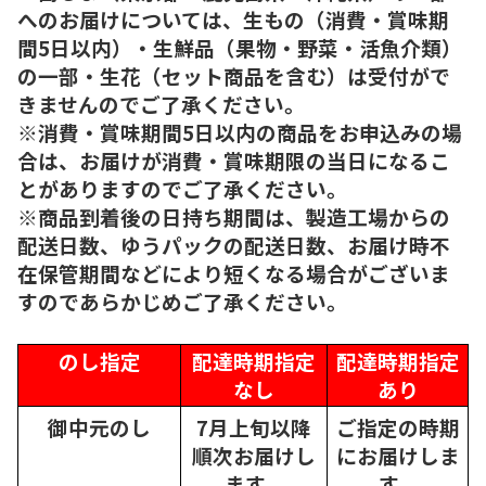
へのお届けについては、生もの（消費・賞味期
間5日以内）・生鮮品（果物・野菜・活魚介類）
の一部・生花（セット商品を含む）は受付がで
きませんのでご了承ください。
※消費・賞味期間5日以内の商品をお申込みの場
合は、お届けが消費・賞味期限の当日になるこ
とがありますのでご了承ください。
※商品到着後の日持ち期間は、製造工場からの
配送日数、ゆうパックの配送日数、お届け時不
在保管期間などにより短くなる場合がございま
すのであらかじめご了承ください。
のし指定
配達時期指定
配達時期指定
なし
あり
御中元のし
7月上旬以降
ご指定の時期
順次
お届けし
にお届けしま
ます。
す。