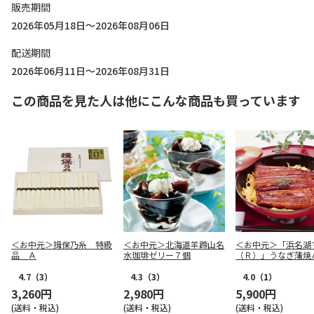
販売期間
2026年05月18日～2026年08月06日
配送期間
2026年06月11日～2026年08月31日
この商品を見た人は他にこんな商品も買っています
＜お中元＞揖保乃糸 特級
＜お中元＞北海道羊蹄山名
＜お中元＞「浜名湖
品 Ａ
水珈琲ゼリー７個
（Ｒ）」うなぎ蒲焼
カット
4.7
（3）
4.3
（3）
4.0
（1）
3,260円
2,980円
5,900円
(送料・税込)
(送料・税込)
(送料・税込)