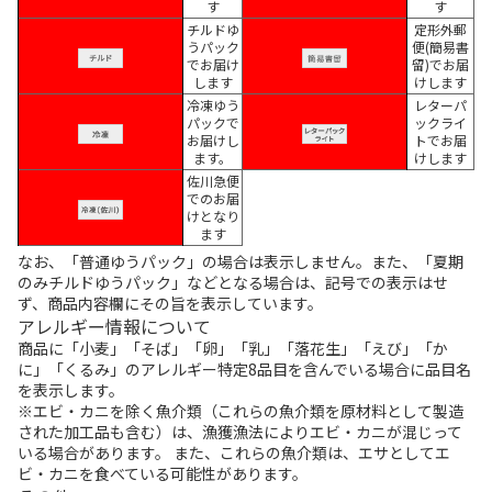
す
す
チルドゆ
定形外郵
うパック
便(簡易書
でお届け
留)でお届
します
けします
冷凍ゆう
レターパ
パックで
ックライ
お届けし
トでお届
ます。
けします
佐川急便
でのお届
けとなり
ます
なお、「普通ゆうパック」の場合は表示しません。また、「夏期
のみチルドゆうパック」などとなる場合は、記号での表示はせ
ず、商品内容欄にその旨を表示しています。
アレルギー情報について
商品に「小麦」「そば」「卵」「乳」「落花生」「えび」「か
に」「くるみ」のアレルギー特定8品目を含んでいる場合に品目名
を表示します。
※エビ・カニを除く魚介類（これらの魚介類を原材料として製造
された加工品も含む）は、漁獲漁法によりエビ・カニが混じって
いる場合があります。 また、これらの魚介類は、エサとしてエ
ビ・カニを食べている可能性があります。