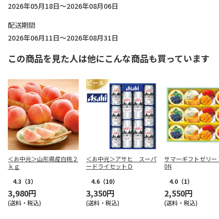
2026年05月18日～2026年08月06日
配送期間
2026年06月11日～2026年08月31日
この商品を見た人は他にこんな商品も買っています
＜お中元＞山形県産白桃２
＜お中元＞アサヒ スーパ
サマーギフトゼリー T
ｋｇ
ードライセットＤ
0N
4.3
（3）
4.6
（10）
4.0
（1）
3,980円
3,350円
2,550円
(送料・税込)
(送料・税込)
(送料・税込)