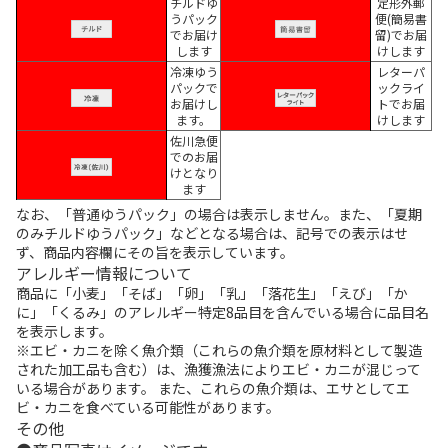
チルドゆ
定形外郵
うパック
便(簡易書
でお届け
留)でお届
します
けします
冷凍ゆう
レターパ
パックで
ックライ
お届けし
トでお届
ます。
けします
佐川急便
でのお届
けとなり
ます
なお、「普通ゆうパック」の場合は表示しません。また、「夏期
のみチルドゆうパック」などとなる場合は、記号での表示はせ
ず、商品内容欄にその旨を表示しています。
アレルギー情報について
商品に「小麦」「そば」「卵」「乳」「落花生」「えび」「か
に」「くるみ」のアレルギー特定8品目を含んでいる場合に品目名
を表示します。
※エビ・カニを除く魚介類（これらの魚介類を原材料として製造
された加工品も含む）は、漁獲漁法によりエビ・カニが混じって
いる場合があります。 また、これらの魚介類は、エサとしてエ
ビ・カニを食べている可能性があります。
その他