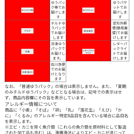
ゆうパッ
ゆうパケ
ク等でお
ットでお
届けしま
届けしま
す
す
チルドゆ
定形外郵
うパック
便(簡易書
でお届け
留)でお届
します
けします
冷凍ゆう
レターパ
パックで
ックライ
お届けし
トでお届
ます。
けします
佐川急便
でのお届
けとなり
ます
なお、「普通ゆうパック」の場合は表示しません。また、「夏期
のみチルドゆうパック」などとなる場合は、記号での表示はせ
ず、商品内容欄にその旨を表示しています。
アレルギー情報について
商品に「小麦」「そば」「卵」「乳」「落花生」「えび」「か
に」「くるみ」のアレルギー特定8品目を含んでいる場合に品目名
を表示します。
※エビ・カニを除く魚介類（これらの魚介類を原材料として製造
された加工品も含む）は、漁獲漁法によりエビ・カニが混じって