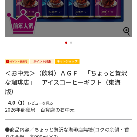
1
2
＜お中元＞（飲料）ＡＧＦ 「ちょっと贅沢
な珈琲店」 アイスコーヒーギフト（東海
版）
4.0
（1）
レビューを見る
2026年郵便局 百貨店のお中元
●商品内容／ちょっと贅沢な珈琲店無糖(コクの余韻・香
りの余韻 各900ml×2)