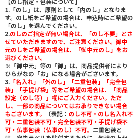
【のし指定・包装について】
1.「のし」は、原則として「内のし」となりま
す。のし紙をご希望の場合は、申込時にご希望の
「のし」を選んでください。
2.
のしのご指定が無い場合は、「のし不要」とさ
せていただきますので、ご注意ください。御中
元のしをご希望の場合は、「御中元のし」をお
選びください。
※「御中元」等の「御」は、商品提供者により
ひらがなの「お」になる場合がございます。
3.
「名入れ」「外のし」「二重包装」「完全包
装」「手提げ袋」等をご希望の場合は、「商品
設定（のし等）」欄にご入力ください。ただ
し、一部の商品についてはお承りできない場合
もございます。
（表記：
のし不可・のし名入れ不
可・二重包装不可・完全包装不可・手提げ袋不
可・仏事包装（仏事のし）不可。
二重包装と
は、宛先ラベルを貼付するために、包装の上か