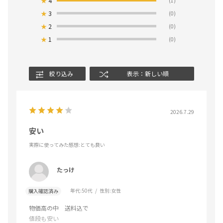
★
4
(1)
★
3
(0)
★
2
(0)
★
1
(0)
絞り込み
表示：新しい順
2026.7.29
安い
実際に使ってみた感想
:とても良い
たっけ
年代:
50代
性別:
女性
購入確認済み
物価高の中 送料込で
値段も安い