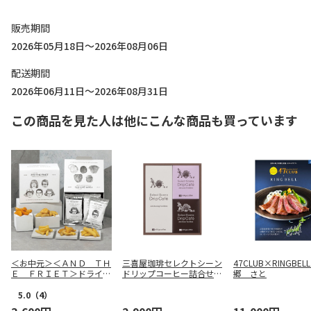
販売期間
2026年05月18日～2026年08月06日
配送期間
2026年06月11日～2026年08月31日
この商品を見た人は他にこんな商品も買っています
＜お中元＞＜ＡＮＤ ＴＨ
三喜屋珈琲セレクトシーン
47CLUB×RINGBE
Ｅ ＦＲＩＥＴ＞ドライフ
ドリップコーヒー詰合せ
郷 さと
リット５種１０個詰合せ
SSD-20S
5.0
（4）