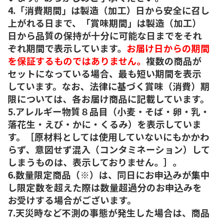
4.「消費期間」は製造（加工）日から安全に召し
上がれる日まで、「賞味期間」は製造（加工）
日から品質の保持が十分に可能な日までをそれ
ぞれ期間で表示しています。
お届け日からの期間
を保証するものではありません。
複数の商品が
セットになっている場合、最も短い期間を表示
しています。なお、法律に基づく賞味（消費）期
限については、各お届け商品に記載しています。
5.アレルギー物質８品目（小麦・そば・卵・乳・
落花生・えび・かに・くるみ）を表示していま
す。［原材料としては使用していないにもかかわ
らず、意図せず混入（コンタミネーション）して
しまうものは、表示しておりません。］。
6.数量限定商品（※）は、同日にお申込みが集中
し限定数を超えた際は数量超過分のお申込みを
お受けする場合がございます。
7.天災時など不測の事態が発生した場合は、商品