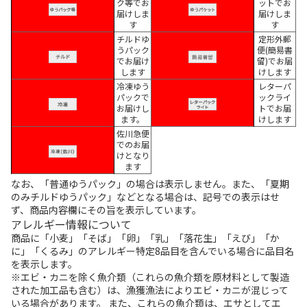
ク等でお
ットでお
届けしま
届けしま
す
す
チルドゆ
定形外郵
うパック
便(簡易書
でお届け
留)でお届
します
けします
冷凍ゆう
レターパ
パックで
ックライ
お届けし
トでお届
ます。
けします
佐川急便
でのお届
けとなり
ます
なお、「普通ゆうパック」の場合は表示しません。また、「夏期
のみチルドゆうパック」などとなる場合は、記号での表示はせ
ず、商品内容欄にその旨を表示しています。
アレルギー情報について
商品に「小麦」「そば」「卵」「乳」「落花生」「えび」「か
に」「くるみ」のアレルギー特定8品目を含んでいる場合に品目名
を表示します。
※エビ・カニを除く魚介類（これらの魚介類を原材料として製造
された加工品も含む）は、漁獲漁法によりエビ・カニが混じって
いる場合があります。 また、これらの魚介類は、エサとしてエ