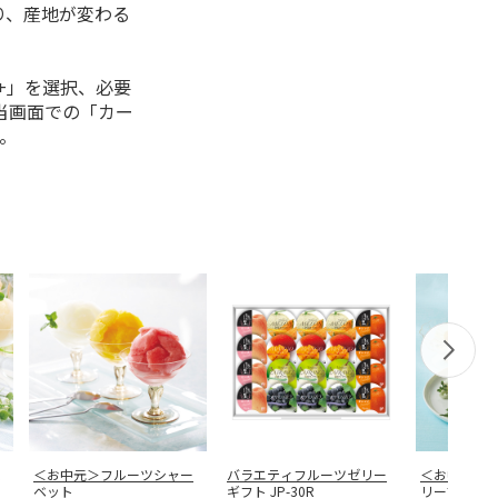
り、産地が変わる
+」を選択、必要
当画面での「カー
。
＜お中元＞フルーツシャー
バラエティフルーツゼリー
＜お中元＞
ベット
ギフト JP-30R
リー詰合せ