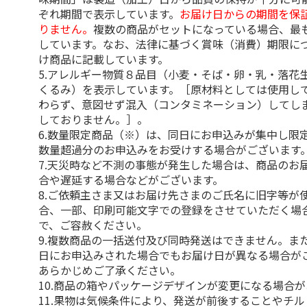
ぞれ期間で表示しています。
お届け日からの期間を保
りません。
複数の商品がセットになっている場合、最
しています。なお、法律に基づく賞味（消費）期限に
け商品に記載しています。
5.アレルギー物質８品目（小麦・そば・卵・乳・落花
くるみ）を表示しています。［原材料としては使用し
わらず、意図せず混入（コンタミネーション）してし
しておりません。］。
6.数量限定商品（※）は、同日にお申込みが集中し限
数量超過分のお申込みをお受けする場合がございます
7.天災時など不測の事態が発生した場合は、商品のお
合や遅延する場合などがございます。
8.ご依頼主さま又はお届け先さまのご氏名に旧字等が
合、一部、印刷可能文字での登録をさせていただく場
で、ご容赦ください。
9.複数商品の一括送付及び同時発送はできません。ま
日にお申込みされた場合でもお届け日が異なる場合が
あらかじめご了承ください。
10.商品の箱やパッケージデザインが変更になる場合
11.果物は気候条件により、発送が前後することやチ