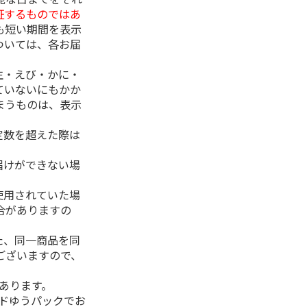
証するものではあ
も短い期間を表示
ついては、各お届
生・えび・かに・
ていないにもかか
まうものは、表示
定数を超えた際は
。
届けができない場
使用されていた場
合がありますの
た、同一商品を同
ございますので、
があります。
ルドゆうパックでお