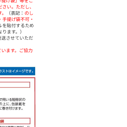
手提げ袋」等をご
ださい。ただし、
す。
（表記：
のし
・手提げ袋不可・
ルを貼付するため
なります。）
発送させていただ
ています。ご協力