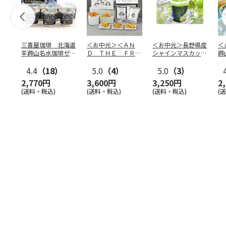
三喜屋珈琲 北海道
＜お中元＞＜ＡＮ
＜お中元＞長野県産
＜
羊蹄山名水珈琲ゼリ
Ｄ ＴＨＥ ＦＲＩ
シャインマスカット
蹄
ー詰合せ MCJ-AE
ＥＴ＞ドライフリッ
のゼリー
７
4.4
（18）
ト５種
5.0
（4）
…
5.0
（3）
2,770円
3,600円
3,250円
2
(送料・税込)
(送料・税込)
(送料・税込)
(