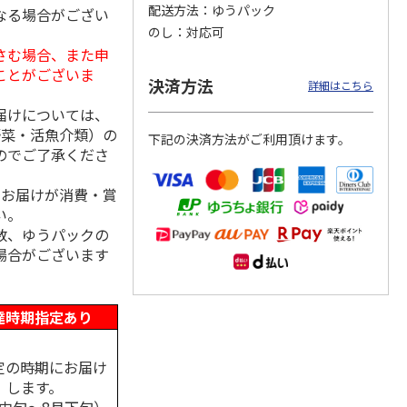
配送方法
ゆうパック
なる場合がござい
のし
対応可
さむ場合、また申
ことがございま
「チョ
＜沼津深海プリン工
【冷凍】三國シェフ
＜お中元＞＜ねんり
決済方法
詳細はこちら
ップポ
房＞プレーン・深海
推奨 2種のブリュレ
ん家＞夏限定 ひと
プリンセット
6個セット(クレー
…
くちバーム詰合せ
届けについては、
5.0
（4）
４種
…
野菜・活魚介類）の
下記の決済方法がご利用頂けます。
3,900円
4,320円
3,980円
のでご了承くださ
(送料・税込)
(送料・税込)
(送料・税込)
、お届けが消費・賞
い。
数、ゆうパックの
場合がございます
達時期指定あり
定の時期にお届け
します。