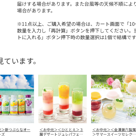
届けする場合があります。また台風等の天候不順によ
場合があります。
※11点以上、ご購入希望の場合は、カート画面で「10
数量を入力し「再計算」ボタンを押下してください。
トに入れる」ボタン押下時の数量選択は1個で結構です
見ています。
元＞新つぶらなオー
＜お中元＞＜ひととえ＞３
＜お中元＞＜金澤兼六製菓
ーズ
層デザートジュレパフェ～
＞サマースイーツセレクシ