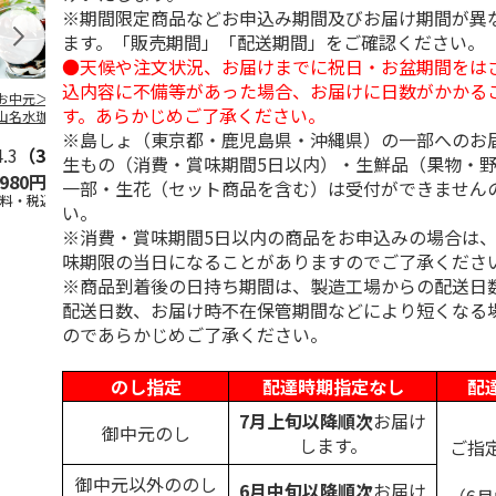
※期間限定商品などお申込み期間及びお届け期間が異
ます。「販売期間」「配送期間」をご確認ください。
●天候や注文状況、お届けまでに祝日・お盆期間をは
込内容に不備等があった場合、お届けに日数がかかる
お中元＞北海道羊
＜お中元＞＜ひとと
＜お中元＞＜銀座千
バンホーテン
す。あらかじめご了承ください。
山名水珈琲ゼリー
え＞３層デザートジ
疋屋＞銀座ゼリー９
コレートシロ
個
ュレパフェ～国産フ
個
ーション」
※島しょ（東京都・鹿児島県・沖縄県）の一部へのお
4.3
（3）
ルー
4.7
…
（10）
5.0
（5）
30g×21
…
生もの（消費・賞味期間5日以内）・生鮮品（果物・
,980円
2,980円
3,240円
4,980円
一部・生花（セット商品を含む）は受付ができません
送料・税込)
(送料・税込)
(送料・税込)
(送料・税込)
い。
※消費・賞味期間5日以内の商品をお申込みの場合は
味期限の当日になることがありますのでご了承くださ
※商品到着後の日持ち期間は、製造工場からの配送日
配送日数、お届け時不在保管期間などにより短くなる
のであらかじめご了承ください。
のし指定
配達時期指定なし
配
7月上旬以降順次
お届け
御中元のし
します。
ご指
御中元以外ののし
6月中旬以降順次
お届け