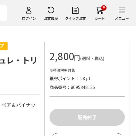
0
ログイン
注文履歴
クイック注文
カート
メニュー
2,800
円
ュレ・トリ
(送料・税込)
※軽減税率対象
獲得ポイント： 28 pt
商品番号
8095348125
・ペア＆パイナッ