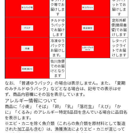
ク等でお
ットでお
届けしま
届けしま
す
す
チルドゆ
定形外郵
うパック
便(簡易書
でお届け
留)でお届
します
けします
冷凍ゆう
レターパ
パックで
ックライ
お届けし
トでお届
ます。
けします
佐川急便
でのお届
けとなり
ます
なお、「普通ゆうパック」の場合は表示しません。また、「夏期
のみチルドゆうパック」などとなる場合は、記号での表示はせ
ず、商品内容欄にその旨を表示しています。
アレルギー情報について
商品に「小麦」「そば」「卵」「乳」「落花生」「えび」「か
に」「くるみ」のアレルギー特定8品目を含んでいる場合に品目名
を表示します。
※エビ・カニを除く魚介類（これらの魚介類を原材料として製造
された加工品も含む）は、漁獲漁法によりエビ・カニが混じって