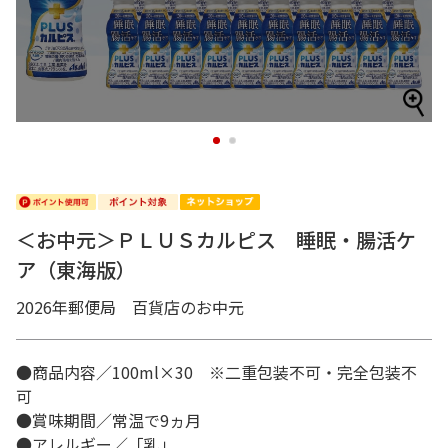
1
2
＜お中元＞ＰＬＵＳカルピス 睡眠・腸活ケ
ア（東海版）
2026年郵便局 百貨店のお中元
●商品内容／100ml×30 ※二重包装不可・完全包装不
可
●賞味期間／常温で9ヵ月
●アレルギー／「乳」