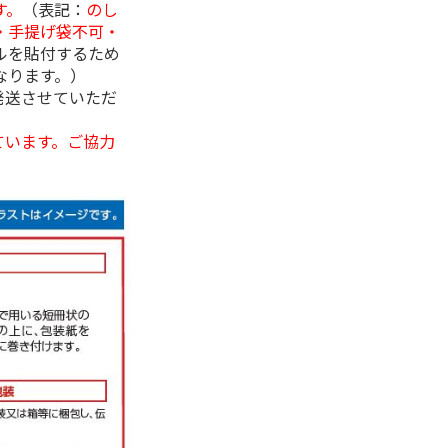
す。
（表記：
のし
・手提げ袋不可・
ルを貼付するため
なります。）
発送させていただ
ています。ご協力