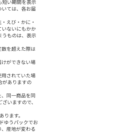
も短い期間を表示
ついては、各お届
生・えび・かに・
ていないにもかか
まうものは、表示
定数を超えた際は
。
届けができない場
使用されていた場
合がありますの
た、同一商品を同
ございますので、
があります。
ルドゆうパックでお
り、産地が変わる