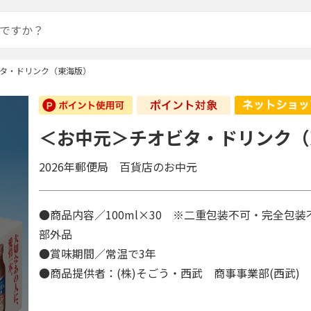
タ・ドリンク（東海版）
＜お中元＞チオビタ・ドリンク（
2026年郵便局 百貨店のお中元
●商品内容／100ml×30 ※二重包装不可・完全包
部外品
●賞味期間／常温で3年
●商品提供者：(株)そごう・西武 商事事業部(西武)