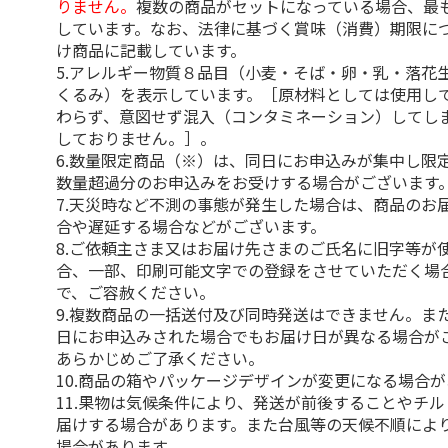
りません。
複数の商品がセットになっている場合、最
しています。なお、法律に基づく賞味（消費）期限に
け商品に記載しています。
5.アレルギー物質８品目（小麦・そば・卵・乳・落花
くるみ）を表示しています。［原材料としては使用し
わらず、意図せず混入（コンタミネーション）してし
しておりません。］。
6.数量限定商品（※）は、同日にお申込みが集中し限
数量超過分のお申込みをお受けする場合がございます
7.天災時など不測の事態が発生した場合は、商品のお
合や遅延する場合などがございます。
8.ご依頼主さま又はお届け先さまのご氏名に旧字等が
合、一部、印刷可能文字での登録をさせていただく場
で、ご容赦ください。
9.複数商品の一括送付及び同時発送はできません。ま
日にお申込みされた場合でもお届け日が異なる場合が
あらかじめご了承ください。
10.商品の箱やパッケージデザインが変更になる場合
11.果物は気候条件により、発送が前後することやチ
届けする場合があります。また台風等の天候不順によ
場合があります。