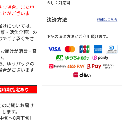
のし
対応可
さむ場合、また申
ことがございま
決済方法
詳細はこちら
届けについては、
ＷＥＢ定期便つぶら
ももうめ・りんごう
＜お中元＞新つぶら
なバラエティコース
めアソート
なオールスターズ
野菜・活魚介類）の
２箱
下記の決済方法がご利用頂けます。
のでご了承くださ
）
4.6
（11）
4.4
（14）
5.0
（7）
3,580円
3,460円
7,250円
、お届けが消費・賞
(送料・税込)
(送料・税込)
(送料・税込)
い。
数、ゆうパックの
場合がございます
達時期指定あり
定の時期にお届け
します。
月中旬～8月下旬）