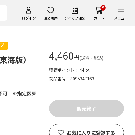
0
ログイン
注文履歴
クイック注文
カート
メニュー
4,460
円
東海版）
(送料・税込)
獲得ポイント： 44 pt
商品番号
8095347163
装不可 ※指定医薬
お気に入りに登録する