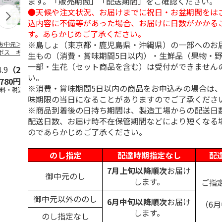
ます。「販売期間」「配送期間」をご確認ください。
●天候や注文状況、お届けまでに祝日・お盆期間をは
込内容に不備等があった場合、お届けに日数がかかる
す。あらかじめご了承ください。
※島しょ（東京都・鹿児島県・沖縄県）の一部へのお
お中元＞つぶらな
つぶらなパイン
＜お中元＞夏のゴク
ももうめＡ
ボス ギフト
ゴク４種セット
生もの（消費・賞味期間5日以内）・生鮮品（果物・
一部・生花（セット商品を含む）は受付ができません
4.9
（28）
4.9
（29）
4.7
（19）
4.7
（14
い。
,780円
3,880円
3,870円
2,900円
※消費・賞味期間5日以内の商品をお申込みの場合は
送料・税込)
(送料・税込)
(送料・税込)
(送料・税込)
味期限の当日になることがありますのでご了承くださ
※商品到着後の日持ち期間は、製造工場からの配送日
配送日数、お届け時不在保管期間などにより短くなる
のであらかじめご了承ください。
のし指定
配達時期指定なし
配
7月上旬以降順次
お届け
御中元のし
します。
ご指
御中元以外ののし
6月中旬以降順次
お届け
（6
します。
のし指定なし