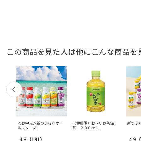
この商品を見た人は他にこんな商品を
＜お中元＞新つぶらなオー
〈伊藤園〉お～いお茶緑
新つぶ
ルスターズ
茶 ２８０ｍｌ
4.8
（191）
4.9
（