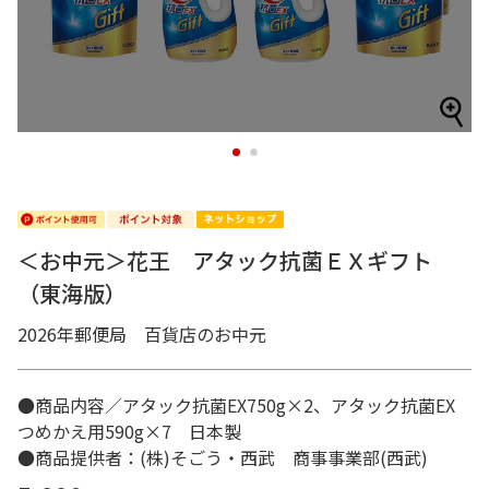
1
2
＜お中元＞花王 アタック抗菌ＥＸギフト
（東海版）
2026年郵便局 百貨店のお中元
●商品内容／アタック抗菌EX750g×2、アタック抗菌EX
つめかえ用590g×7 日本製
●商品提供者：(株)そごう・西武 商事事業部(西武)