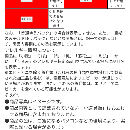
お届けし
トでお届
ます。
けします
佐川急便
でのお届
けとなり
ます
なお、「普通ゆうパック」の場合は表示しません。また、「夏期
のみチルドゆうパック」などとなる場合は、記号での表示はせ
ず、商品内容欄にその旨を表示しています。
アレルギー情報について
商品に「小麦」「そば」「卵」「乳」「落花生」「えび」「か
に」「くるみ」のアレルギー特定8品目を含んでいる場合に品目名
を表示します。
※エビ・カニを除く魚介類（これらの魚介類を原材料として製造
された加工品も含む）は、漁獲漁法によりエビ・カニが混じって
いる場合があります。 また、これらの魚介類は、エサとしてエ
ビ・カニを食べている可能性があります。
その他
商品写真はイメージです。
商品内容として記載されていない「小道具類」はお届け
する商品に含まれておりません。
商品の色は、ご覧になるパソコンなどの環境により、実
際と異なる場合があります。