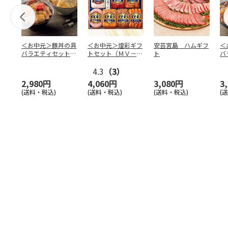
＜お中元＞豚丼の具
＜お中元＞煌彩ギフ
安芸宮島 ハムギフ
＜
バラエティセット
トセット（ＭＶ－５
ト
バ
「桜」
０７）
「
4.3
（3）
2,980円
4,060円
3,080円
3
(送料・税込)
(送料・税込)
(送料・税込)
(