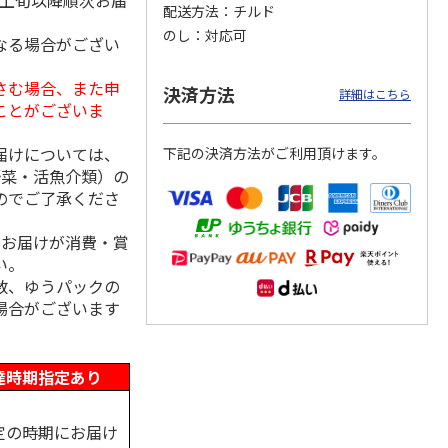
月上旬以降順次お届
配送方法
チルド
のし
対応可
なる場合がござい
さむ場合、また申
クモ
【冷凍】北海道直送
＜お中元＞やまがた
＜お中元＞＜帯広
決済方法
詳細はこちら
コンと
北海道帯広の繁盛
雪豚ロースみそ漬７
豚丼一番＞特上豚丼
ことがございま
ット
店 豚丼6食セット
０ｇ×５
の具３種セット
届けについては、
下記の決済方法がご利用頂けます。
3,980円
3,240円
4,980円
野菜・活魚介類）の
(送料別・税込)
(送料・税込)
(送料・税込)
のでご了承くださ
、お届けが消費・賞
い。
数、ゆうパックの
場合がございます
達時期指定あり
定の時期にお届け