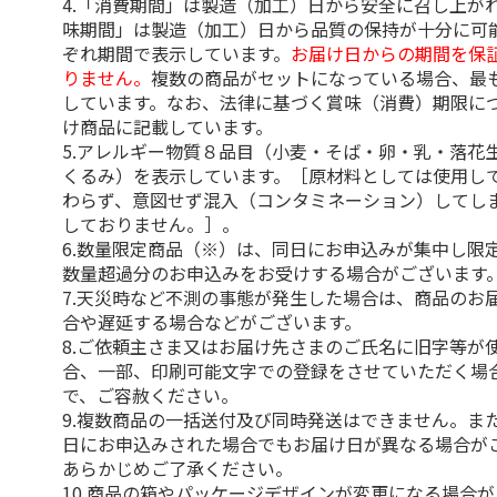
4.「消費期間」は製造（加工）日から安全に召し上が
味期間」は製造（加工）日から品質の保持が十分に可
ぞれ期間で表示しています。
お届け日からの期間を保
りません。
複数の商品がセットになっている場合、最
しています。なお、法律に基づく賞味（消費）期限に
け商品に記載しています。
5.アレルギー物質８品目（小麦・そば・卵・乳・落花
くるみ）を表示しています。［原材料としては使用し
わらず、意図せず混入（コンタミネーション）してし
しておりません。］。
6.数量限定商品（※）は、同日にお申込みが集中し限
数量超過分のお申込みをお受けする場合がございます
7.天災時など不測の事態が発生した場合は、商品のお
合や遅延する場合などがございます。
8.ご依頼主さま又はお届け先さまのご氏名に旧字等が
合、一部、印刷可能文字での登録をさせていただく場
で、ご容赦ください。
9.複数商品の一括送付及び同時発送はできません。ま
日にお申込みされた場合でもお届け日が異なる場合が
あらかじめご了承ください。
10.商品の箱やパッケージデザインが変更になる場合