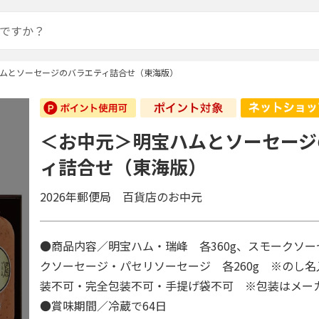
ムとソーセージのバラエティ詰合せ（東海版）
＜お中元＞明宝ハムとソーセージ
ィ詰合せ（東海版）
2026年郵便局 百貨店のお中元
●商品内容／明宝ハム・瑞峰 各360g、スモークソーセ
クソーセージ・パセリソーセージ 各260g ※のし
装不可・完全包装不可・手提げ袋不可 ※包装はメ
●賞味期間／冷蔵で64日