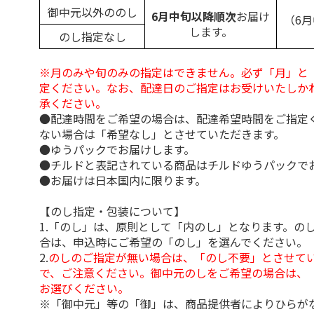
御中元以外ののし
6月中旬以降順次
お届け
（6
します。
のし指定なし
※月のみや旬のみの指定はできません。必ず「月」と
定ください。なお、配達日のご指定はお受けいたしか
承ください。
●配達時間をご希望の場合は、配達希望時間をご指定
ない場合は「希望なし」とさせていただきます。
●ゆうパックでお届けします。
●チルドと表記されている商品はチルドゆうパックで
●お届けは日本国内に限ります。
【のし指定・包装について】
1.「のし」は、原則として「内のし」となります。の
合は、申込時にご希望の「のし」を選んでください。
2.
のしのご指定が無い場合は、「のし不要」とさせて
で、ご注意ください。御中元のしをご希望の場合は、
お選びください。
※「御中元」等の「御」は、商品提供者によりひらが