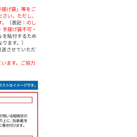
手提げ袋」等をご
ださい。ただし、
す。
（表記：
のし
・手提げ袋不可・
ルを貼付するため
なります。）
発送させていただ
ています。ご協力