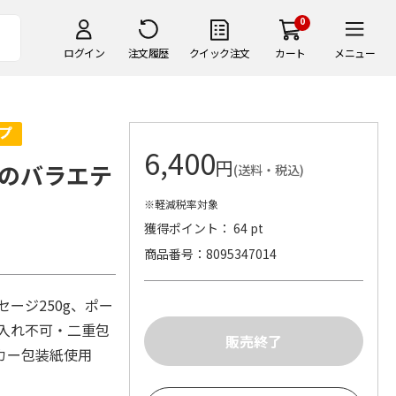
0
ログイン
注文履歴
クイック注文
カート
メニュー
6,400
円
のバラエテ
(送料・税込)
※軽減税率対象
獲得ポイント： 64 pt
商品番号
8095347014
ージ250g、ポー
名入れ不可・二重包
ーカー包装紙使用