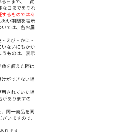
れる日まで、「賞
能な日までをそれ
証するものではあ
も短い期間を表示
ついては、各お届
生・えび・かに・
ていないにもかか
まうものは、表示
定数を超えた際は
。
届けができない場
使用されていた場
合がありますの
た、同一商品を同
ございますので、
があります。