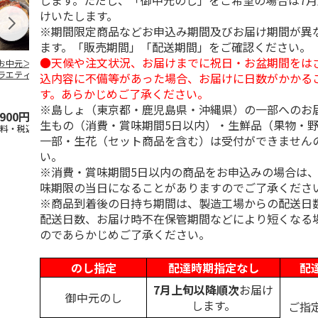
します。ただし、「御中元のし」をご希望の場合は7
けいたします。
※期間限定商品などお申込み期間及びお届け期間が異
ます。「販売期間」「配送期間」をご確認ください。
●天候や注文状況、お届けまでに祝日・お盆期間をは
お中元＞豚丼の具
＜お中元＞【冷凍】
＜お中元＞やまがた
＜お中元＞モ
ラエティセット
６種類のお肉ソムリ
雪豚ロースみそ漬７
ク 原形ベー
込内容に不備等があった場合、お届けに日数がかかる
菊」
エアソートＢＯＸ
０ｇ×６
ソーセージセ
す。あらかじめご了承ください。
5.0
（1）
※島しょ（東京都・鹿児島県・沖縄県）の一部へのお
,900円
5,980円
3,780円
3,240円
生もの（消費・賞味期間5日以内）・生鮮品（果物・
送料・税込)
(送料・税込)
(送料・税込)
(送料・税込)
一部・生花（セット商品を含む）は受付ができません
い。
※消費・賞味期間5日以内の商品をお申込みの場合は
味期限の当日になることがありますのでご了承くださ
※商品到着後の日持ち期間は、製造工場からの配送日
配送日数、お届け時不在保管期間などにより短くなる
のであらかじめご了承ください。
のし指定
配達時期指定なし
配
7月上旬以降順次
お届け
御中元のし
します。
ご指