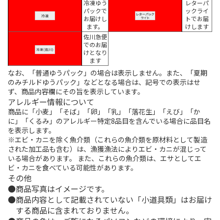
冷凍ゆう
レターパ
パックで
ックライ
お届けし
トでお届
ます。
けします
佐川急便
でのお届
けとなり
ます
なお、「普通ゆうパック」の場合は表示しません。また、「夏期
のみチルドゆうパック」などとなる場合は、記号での表示はせ
ず、商品内容欄にその旨を表示しています。
アレルギー情報について
商品に「小麦」「そば」「卵」「乳」「落花生」「えび」「か
に」「くるみ」のアレルギー特定8品目を含んでいる場合に品目名
を表示します。
※エビ・カニを除く魚介類（これらの魚介類を原材料として製造
された加工品も含む）は、漁獲漁法によりエビ・カニが混じって
いる場合があります。 また、これらの魚介類は、エサとしてエ
ビ・カニを食べている可能性があります。
その他
商品写真はイメージです。
商品内容として記載されていない「小道具類」はお届け
する商品に含まれておりません。