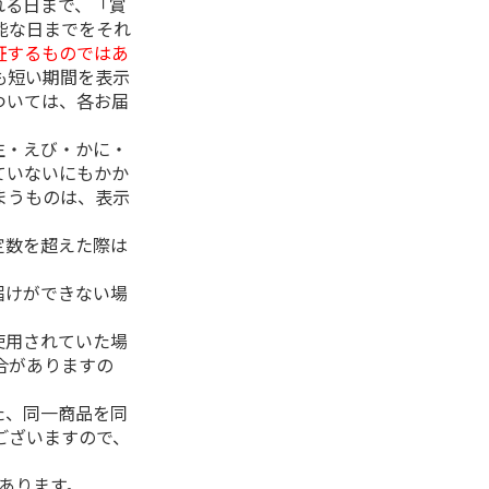
れる日まで、「賞
能な日までをそれ
証するものではあ
も短い期間を表示
ついては、各お届
生・えび・かに・
ていないにもかか
まうものは、表示
定数を超えた際は
。
届けができない場
使用されていた場
合がありますの
た、同一商品を同
ございますので、
があります。