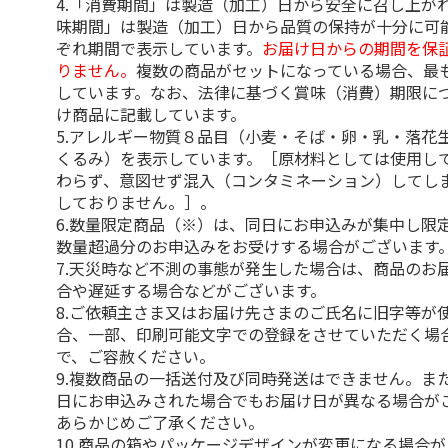
4.「消費期間」は製造（加工）日から安全に召し上が
味期間」は製造（加工）日から品質の保持が十分に可
ぞれ期間で表示しています。
お届け日からの期間を保
りません。
複数の商品がセットになっている場合、最
しています。なお、法律に基づく賞味（消費）期限に
け商品に記載しています。
5.アレルギー物質８品目（小麦・そば・卵・乳・落花
くるみ）を表示しています。［原材料としては使用し
わらず、意図せず混入（コンタミネーション）してし
しておりません。］。
6.数量限定商品（※）は、同日にお申込みが集中し限
数量超過分のお申込みをお受けする場合がございます
7.天災時など不測の事態が発生した場合は、商品のお
合や遅延する場合などがございます。
8.ご依頼主さま又はお届け先さまのご氏名に旧字等が
合、一部、印刷可能文字での登録をさせていただく場
で、ご容赦ください。
9.複数商品の一括送付及び同時発送はできません。ま
日にお申込みされた場合でもお届け日が異なる場合が
あらかじめご了承ください。
10.商品の箱やパッケージデザインが変更になる場合