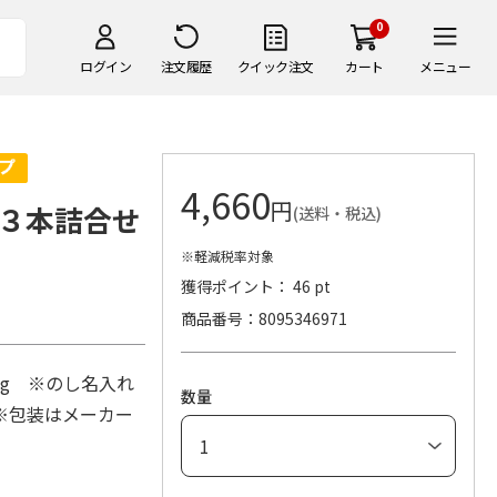
0
ログイン
注文履歴
クイック注文
カート
メニュー
4,660
円
３本詰合せ
(送料・税込)
※軽減税率対象
獲得ポイント： 46 pt
商品番号
8095346971
0g ※のし名入れ
数量
※包装はメーカー