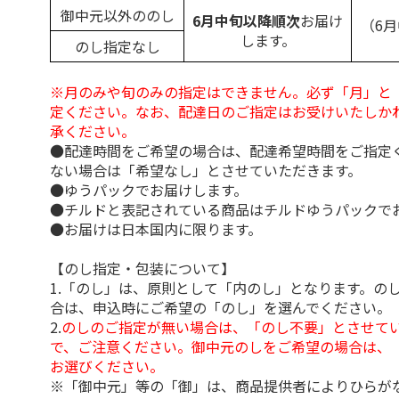
御中元以外ののし
6月中旬以降順次
お届け
（6
します。
のし指定なし
※月のみや旬のみの指定はできません。必ず「月」と
定ください。なお、配達日のご指定はお受けいたしか
承ください。
●配達時間をご希望の場合は、配達希望時間をご指定
ない場合は「希望なし」とさせていただきます。
●ゆうパックでお届けします。
●チルドと表記されている商品はチルドゆうパックで
●お届けは日本国内に限ります。
【のし指定・包装について】
1.「のし」は、原則として「内のし」となります。の
合は、申込時にご希望の「のし」を選んでください。
2.
のしのご指定が無い場合は、「のし不要」とさせて
で、ご注意ください。御中元のしをご希望の場合は、
お選びください。
※「御中元」等の「御」は、商品提供者によりひらが