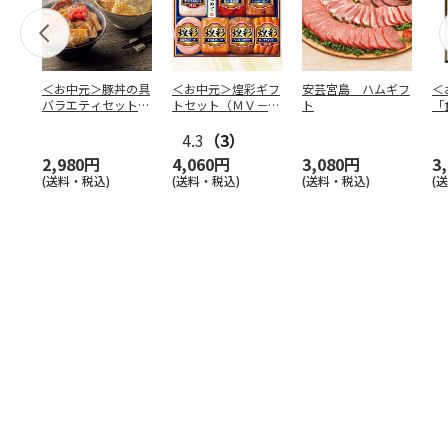
＜お中元＞豚丼の具
＜お中元＞煌彩ギフ
安芸宮島 ハムギフ
＜
バラエティセット
トセット（ＭＶ－５
ト
「
「桜」
０７）
バ
4.3
（3）
（
2,980円
4,060円
3,080円
3
(送料・税込)
(送料・税込)
(送料・税込)
(