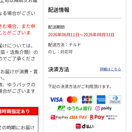
月上旬以降順次お届
配送情報
なる場合がござい
さむ場合、また申
丼の具
＜お中元＞【冷凍】
＜お中元＞ケーファ
＜お中元＞ケーファ
配送期間
ット
６種類のお肉ソムリ
ー 生ハム・サラミ
ー 生ハム・サラミ
ことがございま
2026年06月11日～2026年08月31日
エアソートＢＯＸ
セット（東日本版）
セット（東日本版）
5.0
（1）
配送方法
チルド
届けについては、
5,980円
4,220円
5,840円
野菜・活魚介類）の
のし
対応可
(送料・税込)
(送料・税込)
(送料・税込)
のでご了承くださ
決済方法
詳細はこちら
、お届けが消費・賞
い。
数、ゆうパックの
下記の決済方法がご利用頂けます。
場合がございます
達時期指定あり
定の時期にお届け