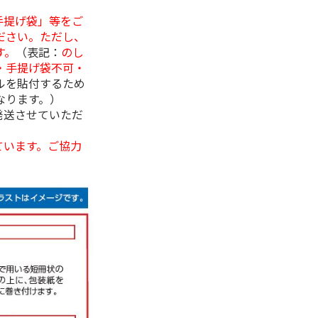
手提げ袋」等をご
ださい。ただし、
す。
（表記：
のし
・手提げ袋不可・
ルを貼付するため
なります。）
発送させていただ
ています。ご協力