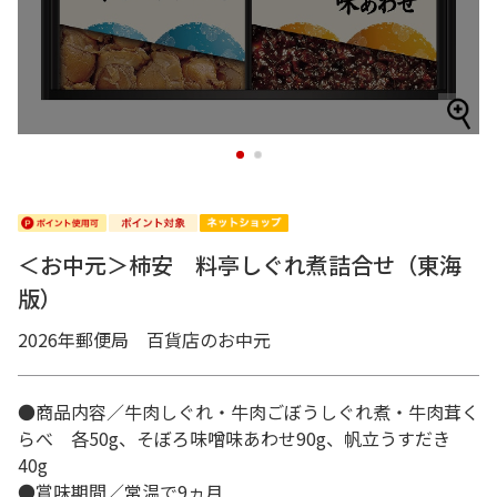
1
2
＜お中元＞柿安 料亭しぐれ煮詰合せ（東海
版）
2026年郵便局 百貨店のお中元
●商品内容／牛肉しぐれ・牛肉ごぼうしぐれ煮・牛肉茸く
らべ 各50g、そぼろ味噌味あわせ90g、帆立うすだき
40g
●賞味期間／常温で9ヵ月