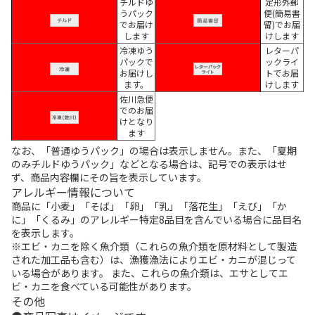
チルドゆ
定形外郵
うパック
便(簡易書
でお届け
留)でお届
します
けします
冷凍ゆう
レターパ
パックで
ックライ
お届けし
トでお届
ます。
けします
佐川急便
でのお届
けとなり
ます
なお、「普通ゆうパック」の場合は表示しません。また、「夏期
のみチルドゆうパック」などとなる場合は、記号での表示はせ
ず、商品内容欄にその旨を表示しています。
アレルギー情報について
商品に「小麦」「そば」「卵」「乳」「落花生」「えび」「か
に」「くるみ」のアレルギー特定8品目を含んでいる場合に品目名
を表示します。
※エビ・カニを除く魚介類（これらの魚介類を原材料として製造
された加工品も含む）は、漁獲漁法によりエビ・カニが混じって
いる場合があります。 また、これらの魚介類は、エサとしてエ
ビ・カニを食べている可能性があります。
その他