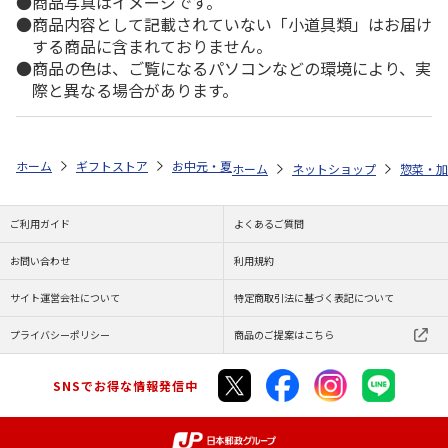
商品写真はイメージです。
商品内容として記載されていない「小道具類」はお届け
する商品に含まれておりません。
商品の色は、ご覧になるパソコンなどの環境により、実
際と異なる場合があります。
ホーム
ギフトストア
お中元・夏ギフト特集 2026
ゆうゆうギフト 
ホーム
ネットショップ
惣菜・加
ご利用ガイド
よくあるご質問
お問い合わせ
利用規約
サイト運営会社について
特定商取引法に基づく表記について
プライバシーポリシー
商品のご提案はこちら
SNSでお得な情報発信中