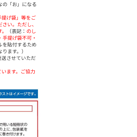
なの「お」になる
手提げ袋」等をご
ださい。ただし、
す。
（表記：
のし
・手提げ袋不可・
ルを貼付するため
なります。）
発送させていただ
ています。ご協力