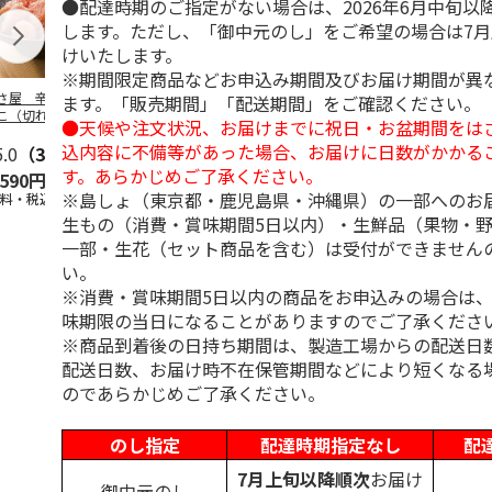
●配達時期のご指定がない場合は、2026年6月中旬以
します。ただし、「御中元のし」をご希望の場合は7
けいたします。
※期間限定商品などお申込み期間及びお届け期間が異
さ屋 辛子めんた
＜お中元＞やまや無
＜お中元＞辛子明太
＜お中元＞保
ます。「販売期間」「配送期間」をご確認ください。
こ（切れバラ子）
着色辛子明太子Ａ
子
利 小分け切
●天候や注文状況、お届けまでに祝日・お盆期間をは
し辛子明太子
込内容に不備等があった場合、お届けに日数がかかる
5.0
（3）
5.0
（2）
す。あらかじめご了承ください。
,590円
3,240円
2,480円
2,950円
※島しょ（東京都・鹿児島県・沖縄県）の一部へのお
送料・税込)
(送料・税込)
(送料・税込)
(送料・税込)
生もの（消費・賞味期間5日以内）・生鮮品（果物・
一部・生花（セット商品を含む）は受付ができません
い。
※消費・賞味期間5日以内の商品をお申込みの場合は
味期限の当日になることがありますのでご了承くださ
※商品到着後の日持ち期間は、製造工場からの配送日
配送日数、お届け時不在保管期間などにより短くなる
のであらかじめご了承ください。
のし指定
配達時期指定なし
配
7月上旬以降順次
お届け
御中元のし