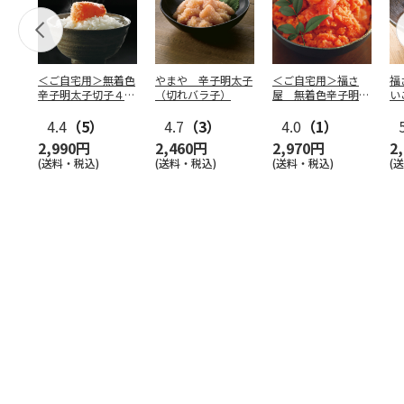
＜ご自宅用＞無着色
やまや 辛子明太子
＜ご自宅用＞福さ
福
辛子明太子切子４６
（切れバラ子）
屋 無着色辛子明太
い
０ｇ
子（切子）４５０ｇ
4.4
（5）
4.7
（3）
4.0
（1）
2,990円
2,460円
2,970円
2
(送料・税込)
(送料・税込)
(送料・税込)
(