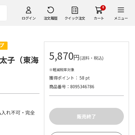
0
ログイン
注文履歴
クイック注文
カート
メニュー
5,870
円
太子（東海
(送料・税込)
※軽減税率対象
獲得ポイント： 58 pt
商品番号
8095346786
名入れ不可・完全