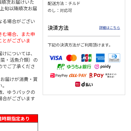
降順次お届けいた
配送方法
チルド
月上旬以降順次お届
のし
対応可
なる場合がござい
存に便
＜お中元＞博多ふく
【冷凍】北海道産い
福さ屋 辛子明太子
決済方法
詳細はこちら
り落と
いち 辛子明太子
くら醤油漬け 100ｇ
（切れバラ子）・た
さむ場合、また申
上切れ
（鮭工房・サーモ
らこ（切れ子）
ことがございま
5.0
（1）
ン
…
4.0
（1）
下記の決済方法がご利用頂けます。
2,980円
2,150円
2,590円
届けについては、
(送料・税込)
(送料別・税込)
(送料・税込)
野菜・活魚介類）の
のでご了承くださ
、お届けが消費・賞
い。
数、ゆうパックの
場合がございます
達時期指定あり