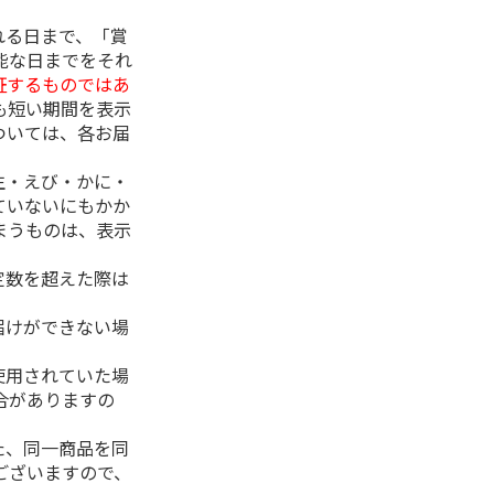
れる日まで、「賞
能な日までをそれ
証するものではあ
も短い期間を表示
ついては、各お届
生・えび・かに・
ていないにもかか
まうものは、表示
定数を超えた際は
。
届けができない場
使用されていた場
合がありますの
た、同一商品を同
ございますので、