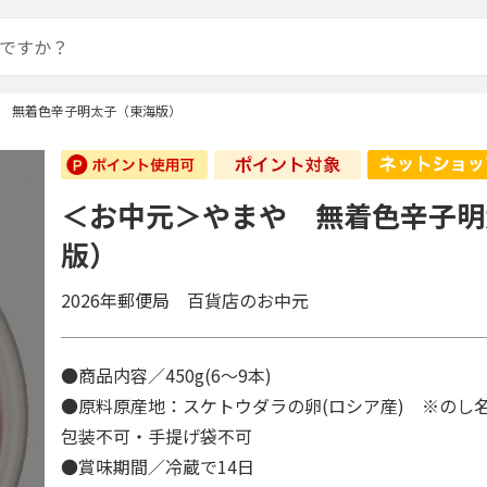
 無着色辛子明太子（東海版）
＜お中元＞やまや 無着色辛子明
版）
2026年郵便局 百貨店のお中元
●商品内容／450g(6～9本)
●原料原産地：スケトウダラの卵(ロシア産) ※のし
包装不可・手提げ袋不可
●賞味期間／冷蔵で14日