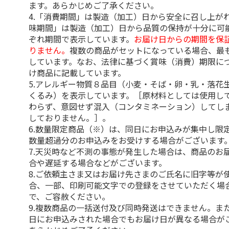
ます。あらかじめご了承ください。
4.「消費期間」は製造（加工）日から安全に召し上が
味期間」は製造（加工）日から品質の保持が十分に可
ぞれ期間で表示しています。
お届け日からの期間を保
りません。
複数の商品がセットになっている場合、最
しています。なお、法律に基づく賞味（消費）期限に
け商品に記載しています。
5.アレルギー物質８品目（小麦・そば・卵・乳・落花
くるみ）を表示しています。［原材料としては使用し
わらず、意図せず混入（コンタミネーション）してし
しておりません。］。
6.数量限定商品（※）は、同日にお申込みが集中し限
数量超過分のお申込みをお受けする場合がございます
7.天災時など不測の事態が発生した場合は、商品のお
合や遅延する場合などがございます。
8.ご依頼主さま又はお届け先さまのご氏名に旧字等が
合、一部、印刷可能文字での登録をさせていただく場
で、ご容赦ください。
9.複数商品の一括送付及び同時発送はできません。ま
日にお申込みされた場合でもお届け日が異なる場合が