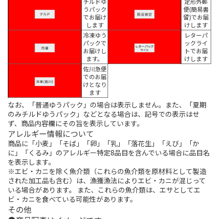
チルドゆ
定形外郵
うパック
便(簡易書
でお届け
留)でお届
します
けします
冷凍ゆう
レターパ
パックで
ックライ
お届けし
トでお届
ます。
けします
佐川急便
でのお届
けとなり
ます
なお、「普通ゆうパック」の場合は表示しません。また、「夏期
のみチルドゆうパック」などとなる場合は、記号での表示はせ
ず、商品内容欄にその旨を表示しています。
アレルギー情報について
商品に「小麦」「そば」「卵」「乳」「落花生」「えび」「か
に」「くるみ」のアレルギー特定8品目を含んでいる場合に品目名
を表示します。
※エビ・カニを除く魚介類（これらの魚介類を原材料として製造
された加工品も含む）は、漁獲漁法によりエビ・カニが混じって
いる場合があります。 また、これらの魚介類は、エサとしてエ
ビ・カニを食べている可能性があります。
その他