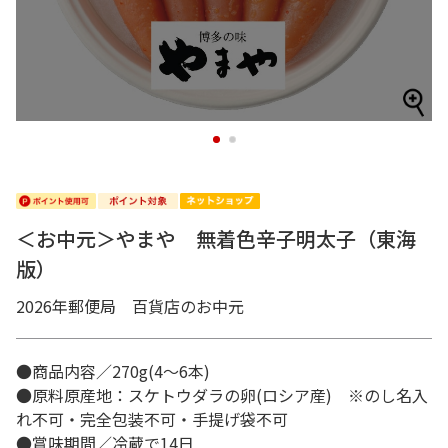
1
2
＜お中元＞やまや 無着色辛子明太子（東海
版）
2026年郵便局 百貨店のお中元
●商品内容／270g(4～6本)
●原料原産地：スケトウダラの卵(ロシア産) ※のし名入
れ不可・完全包装不可・手提げ袋不可
●賞味期間／冷蔵で14日