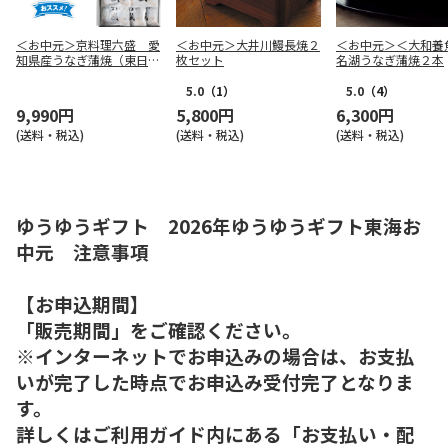
＜お中元＞京料理六盛 愛
＜お中元＞大井川鰻長焼２
＜お中元＞＜大和養
知県産うなぎ蒲焼（東日本
枚セット
名湖うなぎ蒲焼２本
版）
5.0
（1）
5.0
（4）
9,990円
5,800円
6,300円
(送料・税込)
(送料・税込)
(送料・税込)
ゆうゆうギフト 2026年ゆうゆうギフト東海お
中元 注意事項
【お申込期間】
「販売期間」をご確認ください。
※インターネットでお申込みの場合は、お支払
いが完了した時点でお申込み受付完了となりま
す。
詳しくはご利用ガイド内にある「お支払い・配