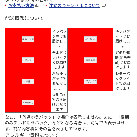
お支払い方法
注文のキャンセルについて
配送情報について
ゆうパッ
ゆうパケ
ク等でお
ットでお
届けしま
届けしま
す
す
チルドゆ
定形外郵
うパック
便(簡易書
でお届け
留)でお届
します
けします
冷凍ゆう
レターパ
パックで
ックライ
お届けし
トでお届
ます。
けします
佐川急便
でのお届
けとなり
ます
なお、「普通ゆうパック」の場合は表示しません。また、「夏期
のみチルドゆうパック」などとなる場合は、記号での表示はせ
ず、商品内容欄にその旨を表示しています。
アレルギー情報について