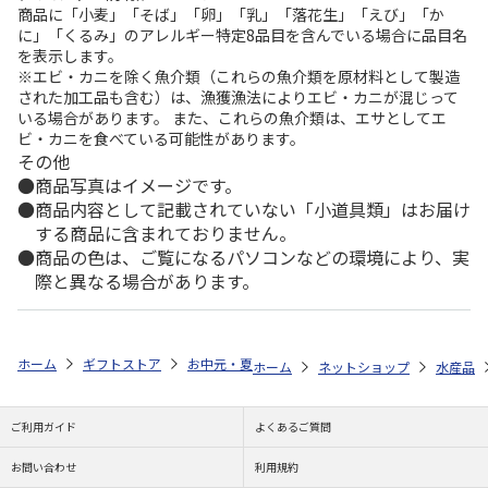
商品に「小麦」「そば」「卵」「乳」「落花生」「えび」「か
に」「くるみ」のアレルギー特定8品目を含んでいる場合に品目名
を表示します。
※エビ・カニを除く魚介類（これらの魚介類を原材料として製造
された加工品も含む）は、漁獲漁法によりエビ・カニが混じって
いる場合があります。 また、これらの魚介類は、エサとしてエ
ビ・カニを食べている可能性があります。
その他
商品写真はイメージです。
商品内容として記載されていない「小道具類」はお届け
する商品に含まれておりません。
商品の色は、ご覧になるパソコンなどの環境により、実
際と異なる場合があります。
ホーム
ギフトストア
お中元・夏ギフト特集 2026
ゆうゆうギフト 
ホーム
ネットショップ
水産品
ご利用ガイド
よくあるご質問
お問い合わせ
利用規約