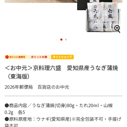
1
2
＜お中元＞京料理六盛 愛知県産うなぎ蒲焼
（東海版）
2026年郵便局 百貨店のお中元
●商品内容／うなぎ蒲焼(切身)80g・たれ20ml・山椒
0.2g 各5
●原料原産地：ウナギ(愛知県産)※完全包装不可・手提げ
袋不可