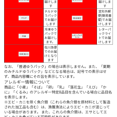
届けしま
届けしま
す
す
チルドゆ
定形外郵
うパック
便(簡易書
でお届け
留)でお届
します
けします
冷凍ゆう
レターパ
パックで
ックライ
お届けし
トでお届
ます。
けします
佐川急便
でのお届
けとなり
ます
なお、「普通ゆうパック」の場合は表示しません。また、「夏期
のみチルドゆうパック」などとなる場合は、記号での表示はせ
ず、商品内容欄にその旨を表示しています。
アレルギー情報について
商品に「小麦」「そば」「卵」「乳」「落花生」「えび」「か
に」「くるみ」のアレルギー特定8品目を含んでいる場合に品目名
を表示します。
※エビ・カニを除く魚介類（これらの魚介類を原材料として製造
された加工品も含む）は、漁獲漁法によりエビ・カニが混じって
いる場合があります。 また、これらの魚介類は、エサとしてエ
ビ・カニを食べている可能性があります。