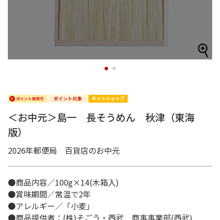
1
2
＜お中元＞島一 長そうめん 秋津（東海
版）
2026年郵便局 百貨店のお中元
●商品内容／100g×14(木箱入)
●賞味期間／常温で2年
●アレルギー／「小麦」
●商品提供者：(株)そごう・西武 商事事業部(西武)