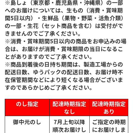
※島しょ（東京都・鹿児島県・沖縄県）の一部
へのお届けについては、生もの（消費・賞味期
間5日以内）・生鮮品（果物・野菜・活魚介類）
の一部・生花（セット商品を含む）は受付がで
きませんのでご了承ください。
※消費・賞味期間5日以内の商品をお申込みの場
合は、お届けが消費・賞味期限の当日になるこ
とがありますのでご了承ください。
※商品到着後の日持ち期間は、製造工場からの
配送日数、ゆうパックの配送日数、お届け時不
在保管期間などにより短くなる場合がございま
すのであらかじめご了承ください。
のし指定
配達時期指定
配達時期指定
なし
あり
御中元のし
7月上旬以降
ご指定の時期
順次
お届けし
にお届けしま