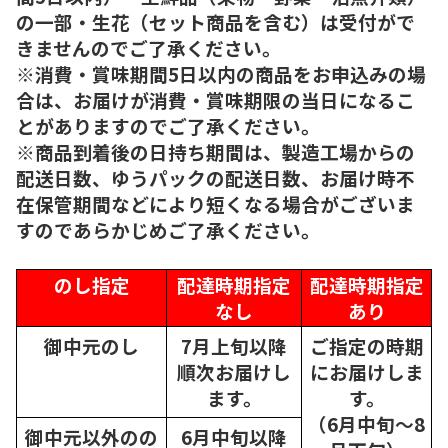
の一部・生花（セット商品を含む）は受付がで
きませんのでご了承ください。
※消費・賞味期間5日以内の商品をお申込みの場
合は、お届けが消費・賞味期限の当日になるこ
とがありますのでご了承ください。
※商品到着後の日持ち期間は、製造工場からの
配送日数、ゆうパックの配送日数、お届け時不
在保管期間などにより短くなる場合がございま
すのであらかじめご了承ください。
のし指定
配達時期指定
配達時期指定
なし
あり
御中元のし
7月上旬以降
ご指定の時期
順次
お届けし
にお届けしま
ます。
す。
（6月中旬～8
御中元以外のの
6月中旬以降