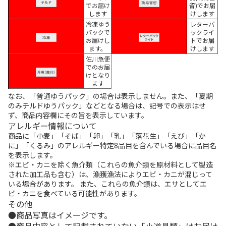
でお届け
留)でお届
します
けします
冷凍ゆう
レターパ
パックで
ックライ
お届けし
トでお届
ます。
けします
佐川急便
でのお届
けとなり
ます
なお、「普通ゆうパック」の場合は表示しません。また、「夏期
のみチルドゆうパック」などとなる場合は、記号での表示はせ
ず、商品内容欄にその旨を表示しています。
アレルギー情報について
商品に「小麦」「そば」「卵」「乳」「落花生」「えび」「か
に」「くるみ」のアレルギー特定8品目を含んでいる場合に品目名
を表示します。
※エビ・カニを除く魚介類（これらの魚介類を原材料として製造
された加工品も含む）は、漁獲漁法によりエビ・カニが混じって
いる場合があります。 また、これらの魚介類は、エサとしてエ
ビ・カニを食べている可能性があります。
その他
商品写真はイメージです。