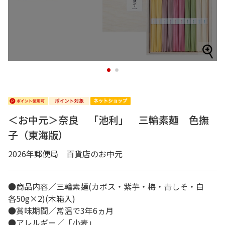
1
2
＜お中元＞奈良 「池利」 三輪素麺 色撫
子（東海版）
2026年郵便局 百貨店のお中元
●商品内容／三輪素麺(カボス・紫芋・梅・青しそ・白
各50g×2)(木箱入)
●賞味期間／常温で3年6ヵ月
●アレルギー／「小麦」