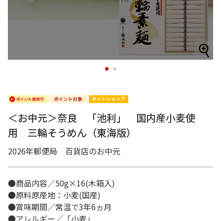
1
2
＜お中元＞奈良 「池利」 国内産小麦使
用 三輪そうめん（東海版）
2026年郵便局 百貨店のお中元
●商品内容／50g×16(木箱入)
●原料原産地：小麦(国産)
●賞味期間／常温で3年6ヵ月
●アレルギー／「小麦」