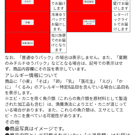
でお届け
留)でお届
します
けします
冷凍ゆう
レターパ
パックで
ックライ
お届けし
トでお届
ます。
けします
佐川急便
でのお届
けとなり
ます
なお、「普通ゆうパック」の場合は表示しません。また、「夏期
のみチルドゆうパック」などとなる場合は、記号での表示はせ
ず、商品内容欄にその旨を表示しています。
アレルギー情報について
商品に「小麦」「そば」「卵」「乳」「落花生」「えび」「か
に」「くるみ」のアレルギー特定8品目を含んでいる場合に品目名
を表示します。
※エビ・カニを除く魚介類（これらの魚介類を原材料として製造
された加工品も含む）は、漁獲漁法によりエビ・カニが混じって
いる場合があります。 また、これらの魚介類は、エサとしてエ
ビ・カニを食べている可能性があります。
その他
商品写真はイメージです。