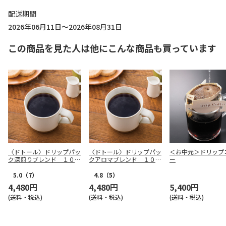
配送期間
2026年06月11日～2026年08月31日
この商品を見た人は他にこんな商品も買っています
〈ドトール〉ドリップパッ
〈ドトール〉ドリップパッ
＜お中元＞ドリップ
ク深煎りブレンド １００
クアロマブレンド １００
ー
Ｐ
Ｐ
5.0
（7）
4.8
（5）
4,480円
4,480円
5,400円
(送料・税込)
(送料・税込)
(送料・税込)