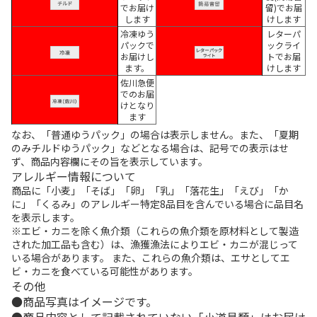
でお届け
留)でお届
します
けします
冷凍ゆう
レターパ
パックで
ックライ
お届けし
トでお届
ます。
けします
佐川急便
でのお届
けとなり
ます
なお、「普通ゆうパック」の場合は表示しません。また、「夏期
のみチルドゆうパック」などとなる場合は、記号での表示はせ
ず、商品内容欄にその旨を表示しています。
アレルギー情報について
商品に「小麦」「そば」「卵」「乳」「落花生」「えび」「か
に」「くるみ」のアレルギー特定8品目を含んでいる場合に品目名
を表示します。
※エビ・カニを除く魚介類（これらの魚介類を原材料として製造
された加工品も含む）は、漁獲漁法によりエビ・カニが混じって
いる場合があります。 また、これらの魚介類は、エサとしてエ
ビ・カニを食べている可能性があります。
その他
商品写真はイメージです。