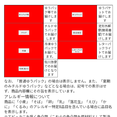
ゆうパッ
ゆうパケ
ク等でお
ットでお
届けしま
届けしま
す
す
チルドゆ
定形外郵
うパック
便(簡易書
でお届け
留)でお届
します
けします
冷凍ゆう
レターパ
パックで
ックライ
お届けし
トでお届
ます。
けします
佐川急便
でのお届
けとなり
ます
なお、「普通ゆうパック」の場合は表示しません。また、「夏期
のみチルドゆうパック」などとなる場合は、記号での表示はせ
ず、商品内容欄にその旨を表示しています。
アレルギー情報について
商品に「小麦」「そば」「卵」「乳」「落花生」「えび」「か
に」「くるみ」のアレルギー特定8品目を含んでいる場合に品目名
を表示します。
※エビ・カニを除く魚介類（これらの魚介類を原材料として製造