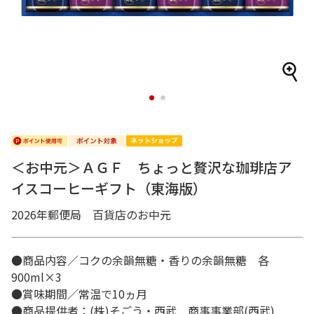
1
2
＜お中元＞ＡＧＦ ちょっと贅沢な珈琲店ア
イスコーヒーギフト（東海版）
2026年郵便局 百貨店のお中元
●商品内容／コクの余韻無糖・香りの余韻無糖 各
900ml×3
●賞味期間／常温で10ヵ月
●商品提供者：(株)そごう・西武 商事事業部(西武)