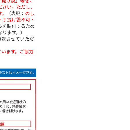
手提げ袋」等をご
ださい。ただし、
す。
（表記：
のし
・手提げ袋不可・
ルを貼付するため
なります。）
発送させていただ
ています。ご協力