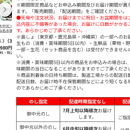
※期間限定商品などお申込み期間及びお届け期間が異
ます。「販売期間」「配送期間」をご確認ください。
●天候や注文状況、お届けまでに祝日・お盆期間をは
込内容に不備等があった場合、お届けに日数がかかる
お中元＞北海道羊
＜お中元＞＜ひとと
＜お中元＞＜銀座千
バンホーテン
す。あらかじめご了承ください。
山名水珈琲ゼリー
え＞３層デザートジ
疋屋＞銀座ゼリー９
コレートシロ
個
ュレパフェ～国産フ
個
ーション」
※島しょ（東京都・鹿児島県・沖縄県）の一部へのお
4.3
（3）
ルー
4.7
…
（10）
5.0
（5）
30g×21
…
生もの（消費・賞味期間5日以内）・生鮮品（果物・
,980円
2,980円
3,240円
4,980円
一部・生花（セット商品を含む）は受付ができません
送料・税込)
(送料・税込)
(送料・税込)
(送料・税込)
い。
※消費・賞味期間5日以内の商品をお申込みの場合は
味期限の当日になることがありますのでご了承くださ
※商品到着後の日持ち期間は、製造工場からの配送日
配送日数、お届け時不在保管期間などにより短くなる
のであらかじめご了承ください。
のし指定
配達時期指定なし
配
7月上旬以降順次
お届け
御中元のし
します。
ご指
御中元以外ののし
6月中旬以降順次
お届け