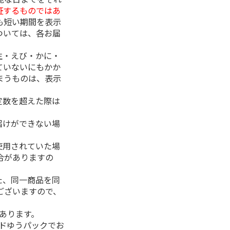
証するものではあ
も短い期間を表示
ついては、各お届
生・えび・かに・
ていないにもかか
まうものは、表示
定数を超えた際は
。
届けができない場
使用されていた場
合がありますの
た、同一商品を同
ございますので、
があります。
ルドゆうパックでお