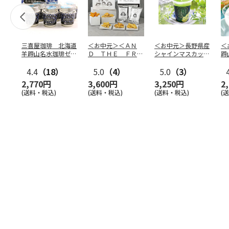
三喜屋珈琲 北海道
＜お中元＞＜ＡＮ
＜お中元＞長野県産
＜
羊蹄山名水珈琲ゼリ
Ｄ ＴＨＥ ＦＲＩ
シャインマスカット
蹄
ー詰合せ MCJ-AE
ＥＴ＞ドライフリッ
のゼリー
７
4.4
（18）
ト５種
5.0
（4）
…
5.0
（3）
2,770円
3,600円
3,250円
2
(送料・税込)
(送料・税込)
(送料・税込)
(