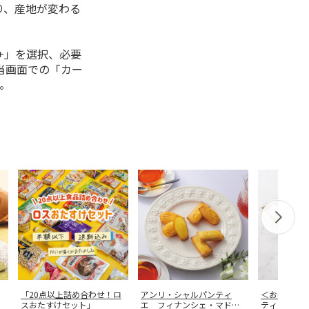
り、産地が変わる
+」を選択、必要
当画面での「カー
。
「20点以上詰め合わせ！ロ
アンリ・シャルパンティ
＜お中元＞
スおたすけセット」
エ フィナンシェ・マドレ
ティックバ