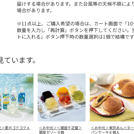
届けする場合があります。また台風等の天候不順によ
場合があります。
※11点以上、ご購入希望の場合は、カート画面で「10
数量を入力し「再計算」ボタンを押下してください。
トに入れる」ボタン押下時の数量選択は1個で結構です
見ています。
元＞夏のゴクゴク４
＜お中元＞＜銀座千疋屋＞
＜お中元＞東京あんバター
ト
銀座ゼリー９個
パンケーキ６個入