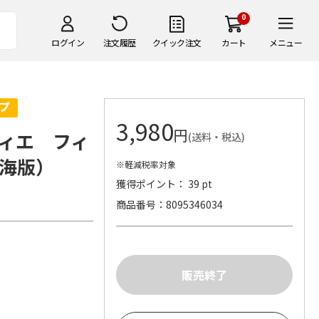
0
ログイン
注文履歴
クイック注文
カート
メニュー
3,980
円
ィエ フィ
(送料・税込)
海版）
※軽減税率対象
獲得ポイント： 39 pt
商品番号
8095346034