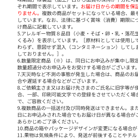
ぞれ期間で表示しています。
お届け日からの期間を保
りません。
複数の商品がセットになっている場合、最
しています。なお、法律に基づく賞味（消費）期限に
け商品に記載しています。
5.アレルギー物質８品目（小麦・そば・卵・乳・落花
くるみ）を表示しています。［原材料としては使用し
わらず、意図せず混入（コンタミネーション）してし
しておりません。］。
6.数量限定商品（※）は、同日にお申込みが集中し限
数量超過分のお申込みをお受けする場合がございます
7.天災時など不測の事態が発生した場合は、商品のお
合や遅延する場合などがございます。
8.ご依頼主さま又はお届け先さまのご氏名に旧字等が
合、一部、印刷可能文字での登録をさせていただく場
で、ご容赦ください。
9.複数商品の一括送付及び同時発送はできません。ま
日にお申込みされた場合でもお届け日が異なる場合が
あらかじめご了承ください。
10.商品の箱やパッケージデザインが変更になる場合
11.果物は気候条件により、発送が前後することやチ