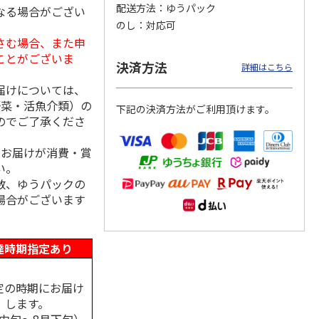
配送方法
ゆうパック
なる場合がござい
のし
対応可
さむ場合、また申
ことがございま
「チョ
＜沼津深海プリン工
【冷凍】三國シェフ
＜お中元＞＜ねんり
決済方法
詳細はこちら
ップポ
房＞プレーン・深海
推奨 2種のブリュレ
ん家＞夏限定 ひと
プリンセット
6個セット(クレー
…
くちバーム詰合せ
届けについては、
5.0
（4）
４種
…
野菜・活魚介類）の
下記の決済方法がご利用頂けます。
3,900円
4,320円
3,980円
のでご了承くださ
(送料・税込)
(送料・税込)
(送料・税込)
、お届けが消費・賞
い。
数、ゆうパックの
場合がございます
達時期指定あり
定の時期にお届け
します。