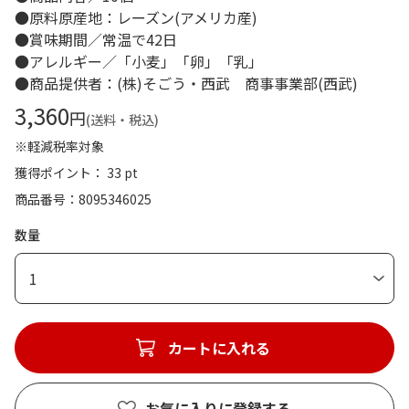
●原料原産地：レーズン(アメリカ産)
●賞味期間／常温で42日
●アレルギー／「小麦」「卵」「乳」
●商品提供者：(株)そごう・西武 商事事業部(西武)
3,360
円
(送料・税込)
※軽減税率対象
獲得ポイント： 33 pt
商品番号
8095346025
数量
1
カートに入れる
お気に入りに登録する