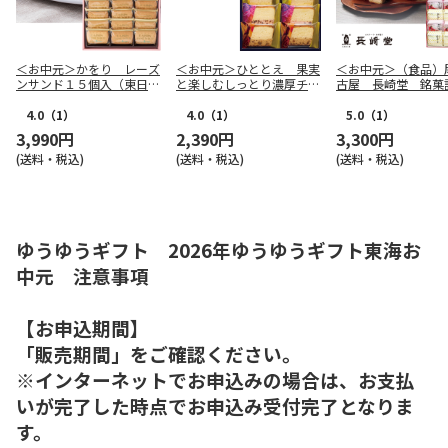
＜お中元＞かをり レーズ
＜お中元＞ひととえ 果実
＜お中元＞（食品）
ンサンド１５個入（東日本
と楽しむしっとり濃厚チー
古屋 長崎堂 銘菓
版）
ズケーキ（東日本版）
（東海版）
4.0
（1）
4.0
（1）
5.0
（1）
3,990円
2,390円
3,300円
(送料・税込)
(送料・税込)
(送料・税込)
ゆうゆうギフト 2026年ゆうゆうギフト東海お
中元 注意事項
【お申込期間】
「販売期間」をご確認ください。
※インターネットでお申込みの場合は、お支払
いが完了した時点でお申込み受付完了となりま
す。