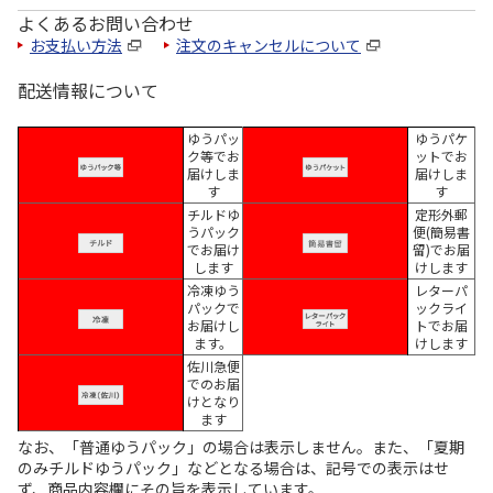
よくあるお問い合わせ
お支払い方法
注文のキャンセルについて
配送情報について
ゆうパッ
ゆうパケ
ク等でお
ットでお
届けしま
届けしま
す
す
チルドゆ
定形外郵
うパック
便(簡易書
でお届け
留)でお届
します
けします
冷凍ゆう
レターパ
パックで
ックライ
お届けし
トでお届
ます。
けします
佐川急便
でのお届
けとなり
ます
なお、「普通ゆうパック」の場合は表示しません。また、「夏期
のみチルドゆうパック」などとなる場合は、記号での表示はせ
ず、商品内容欄にその旨を表示しています。