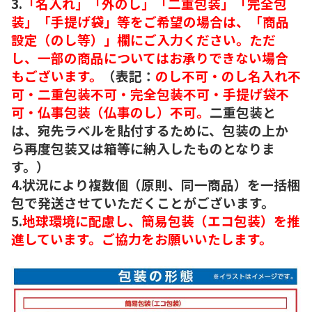
3.
「名入れ」「外のし」「二重包装」「完全包
装」「手提げ袋」等をご希望の場合は、「商品
設定（のし等）」欄にご入力ください。ただ
し、一部の商品についてはお承りできない場合
もございます。
（表記：
のし不可・のし名入れ不
可・二重包装不可・完全包装不可・手提げ袋不
可・仏事包装（仏事のし）不可。
二重包装と
は、宛先ラベルを貼付するために、包装の上か
ら再度包装又は箱等に納入したものとなりま
す。）
4.状況により複数個（原則、同一商品）を一括梱
包で発送させていただくことがございます。
5.
地球環境に配慮し、簡易包装（エコ包装）を推
進しています。ご協力をお願いいたします。