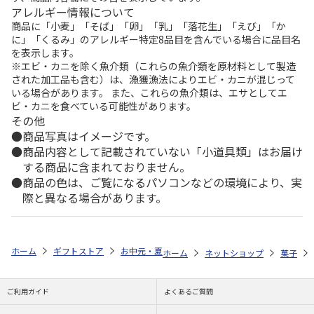
アレルギー情報について
商品に「小麦」「そば」「卵」「乳」「落花生」「えび」「か
に」「くるみ」のアレルギー特定8品目を含んでいる場合に品目名
を表示します。
※エビ・カニを除く魚介類（これらの魚介類を原材料として製造
された加工品も含む）は、漁獲漁法によりエビ・カニが混じって
いる場合があります。 また、これらの魚介類は、エサとしてエ
ビ・カニを食べている可能性があります。
その他
商品写真はイメージです。
商品内容として記載されていない「小道具類」はお届け
する商品に含まれておりません。
商品の色は、ご覧になるパソコンなどの環境により、実
際と異なる場合があります。
ホーム
ギフトストア
お中元・夏ギフト特集 2026
ゆうゆうギフト 
ホーム
ネットショップ
菓子
ご利用ガイド
よくあるご質問