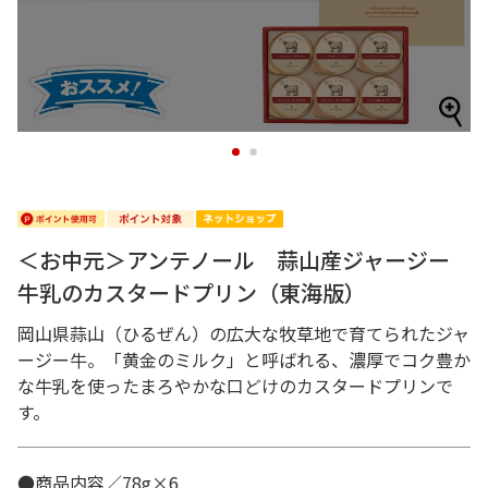
1
2
＜お中元＞アンテノール 蒜山産ジャージー
牛乳のカスタードプリン（東海版）
岡山県蒜山（ひるぜん）の広大な牧草地で育てられたジャ
ージー牛。「黄金のミルク」と呼ばれる、濃厚でコク豊か
な牛乳を使ったまろやかな口どけのカスタードプリンで
す。
●商品内容／78g×6