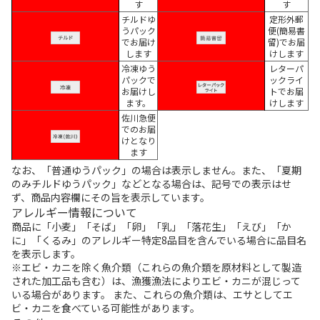
す
す
チルドゆ
定形外郵
うパック
便(簡易書
でお届け
留)でお届
します
けします
冷凍ゆう
レターパ
パックで
ックライ
お届けし
トでお届
ます。
けします
佐川急便
でのお届
けとなり
ます
なお、「普通ゆうパック」の場合は表示しません。また、「夏期
のみチルドゆうパック」などとなる場合は、記号での表示はせ
ず、商品内容欄にその旨を表示しています。
アレルギー情報について
商品に「小麦」「そば」「卵」「乳」「落花生」「えび」「か
に」「くるみ」のアレルギー特定8品目を含んでいる場合に品目名
を表示します。
※エビ・カニを除く魚介類（これらの魚介類を原材料として製造
された加工品も含む）は、漁獲漁法によりエビ・カニが混じって
いる場合があります。 また、これらの魚介類は、エサとしてエ
ビ・カニを食べている可能性があります。