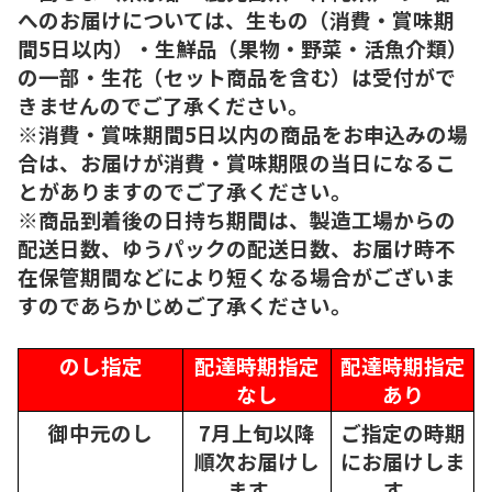
へのお届けについては、生もの（消費・賞味期
間5日以内）・生鮮品（果物・野菜・活魚介類）
の一部・生花（セット商品を含む）は受付がで
きませんのでご了承ください。
※消費・賞味期間5日以内の商品をお申込みの場
合は、お届けが消費・賞味期限の当日になるこ
とがありますのでご了承ください。
※商品到着後の日持ち期間は、製造工場からの
配送日数、ゆうパックの配送日数、お届け時不
在保管期間などにより短くなる場合がございま
すのであらかじめご了承ください。
のし指定
配達時期指定
配達時期指定
なし
あり
御中元のし
7月上旬以降
ご指定の時期
順次
お届けし
にお届けしま
ます。
す。