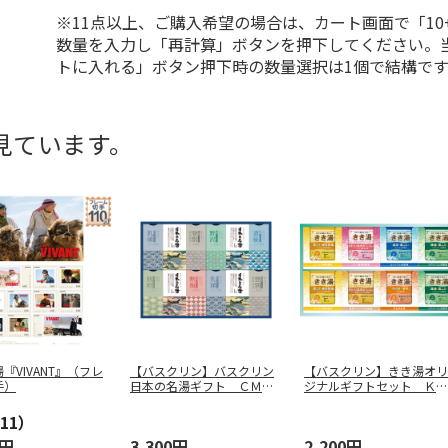
※11点以上、ご購入希望の場合は、カート画面で「10
数量を入力し「再計算」ボタンを押下してください。
トに入れる」ボタン押下時の数量選択は1個で結構です
見ています。
『VIVANT』（フレ
【バスクリン】バスクリン
【バスクリン】きき湯オリ
手）
日本の名湯ギフト ＣＭＯ
ジナルギフトセット ＫＫ
Ｇ－３０
Ｙ－２０Ｄ
11）
0円
3,300円
2,200円