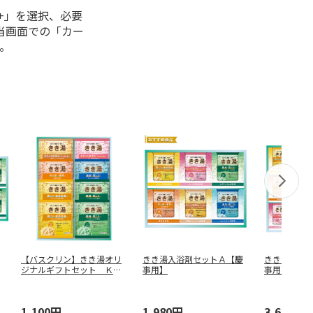
+」を選択、必要
当画面での「カー
。
【バスクリン】きき湯オリ
きき湯入浴剤セットＡ【慶
きき湯入浴
ジナルギフトセット ＫＫ
事用】
事用】
Ｙ－１０Ｄ
1,100円
1,980円
3,630円