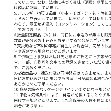
しています。なお、法律に基づく賞味（消費）期限に
け商品に記載しています。
5.アレルギー物質８品目（小麦・そば・卵・乳・落花
くるみ）を表示しています。［原材料としては使用し
わらず、意図せず混入（コンタミネーション）してし
しておりません。］。
6.数量限定商品（※）は、同日にお申込みが集中し限
数量超過分のお申込みをお受けする場合がございます
7.天災時など不測の事態が発生した場合は、商品のお
合や遅延する場合などがございます。
8.ご依頼主さま又はお届け先さまのご氏名に旧字等が
合、一部、印刷可能文字での登録をさせていただく場
で、ご容赦ください。
9.複数商品の一括送付及び同時発送はできません。ま
日にお申込みされた場合でもお届け日が異なる場合が
あらかじめご了承ください。
10.商品の箱やパッケージデザインが変更になる場合
11.果物は気候条件により、発送が前後することやチ
届けする場合があります。また台風等の天候不順によ
場合があります。