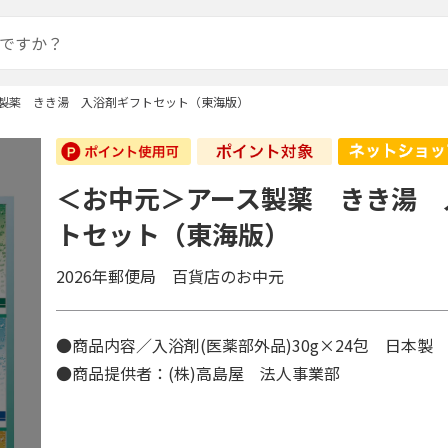
製薬 きき湯 入浴剤ギフトセット（東海版）
＜お中元＞アース製薬 きき湯 
トセット（東海版）
2026年郵便局 百貨店のお中元
●商品内容／入浴剤(医薬部外品)30g×24包 日本
●商品提供者：(株)高島屋 法人事業部