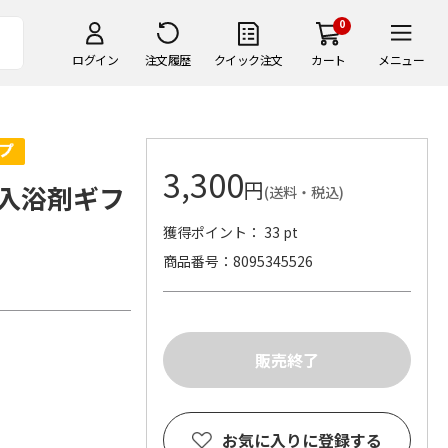
0
ログイン
注文履歴
クイック注文
カート
メニュー
3,300
円
入浴剤ギフ
(送料・税込)
獲得ポイント： 33 pt
商品番号
8095345526
製
お気に入りに登録する