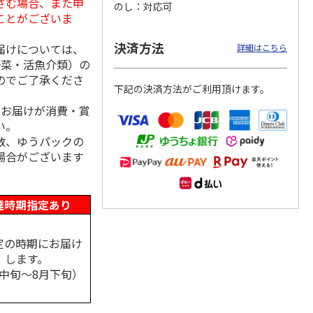
さむ場合、また申
のし
対応可
ことがございま
決済方法
届けについては、
詳細はこちら
野菜・活魚介類）の
 スキ
ハローキティ クッ
〈ソロソロ〉パーフ
〈ソロソロ〉アクア
本セッ
ションファンデーシ
ェクトＵＶジェル
シートマスクＲ・パ
のでご了承くださ
ョン３個セット
２本
ーフェクトＵＶジェ
下記の決済方法がご利用頂けます。
4.8
（12）
ルセ
4.4
…
（10）
、お届けが消費・賞
4,290円
3,980円
3,980円
い。
(送料・税込)
(送料・税込)
(送料・税込)
数、ゆうパックの
場合がございます
達時期指定あり
定の時期にお届け
します。
月中旬～8月下旬）