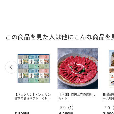
この商品を見た人は他にこんな商品を
【バスクリン】バスクリン
【冷凍】特選上赤身馬刺し
日曜劇場
日本の名湯ギフト ＣＭＯ
セット
ーム切
Ｇ－５０
5.0
（1）
5.0
（
5,500円
4,280円
2,00