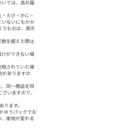
ついては、各お届
生・えび・かに・
ていないにもかか
まうものは、表示
定数を超えた際は
。
届けができない場
使用されていた場
合がありますの
た、同一商品を同
ございますので、
があります。
ルドゆうパックでお
り、産地が変わる