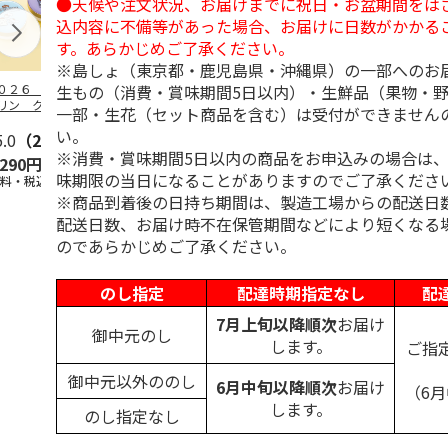
●天候や注文状況、お届けまでに祝日・お盆期間をは
込内容に不備等があった場合、お届けに日数がかかる
す。あらかじめご了承ください。
※島しょ（東京都・鹿児島県・沖縄県）の一部へのお
生もの（消費・賞味期間5日以内）・生鮮品（果物・
０２６ ポムポム
２０２６ ポムポム
〈ソロソロ〉パーフ
ハローキティ
リン クッション
プリン フェイスパ
ェクトＵＶジェル
ンクリーム３
一部・生花（セット商品を含む）は受付ができません
ァンデーション３
ウダー３個セット
６本
ト
い。
セ
5.0
…
（2）
5.0
（1）
4.8
（16）
5.0
（4）
※消費・賞味期間5日以内の商品をお申込みの場合は
,290円
5,280円
9,800円
2,670円
味期限の当日になることがありますのでご了承くださ
送料・税込)
(送料・税込)
(送料・税込)
(送料・税込)
※商品到着後の日持ち期間は、製造工場からの配送日
配送日数、お届け時不在保管期間などにより短くなる
のであらかじめご了承ください。
のし指定
配達時期指定なし
配
7月上旬以降順次
お届け
御中元のし
します。
ご指
御中元以外ののし
6月中旬以降順次
お届け
（6
します。
のし指定なし