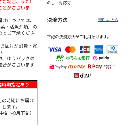
さむ場合、また申
のし
対応可
ことがございま
決済方法
届けについては、
詳細はこちら
野菜・活魚介類）の
 クッ
２０２６ ポムポム
〈ソロソロ〉パーフ
〈ソロソロ〉アクア
デーシ
プリン フェイスパ
ェクトＵＶジェル
シートマスクＲ・パ
のでご了承くださ
ト
ウダー３個セット
２本
ーフェクトＵＶジェ
下記の決済方法がご利用頂けます。
5.0
（1）
4.8
（12）
ルセ
4.4
…
（10）
、お届けが消費・賞
5,280円
3,980円
3,980円
い。
(送料・税込)
(送料・税込)
(送料・税込)
数、ゆうパックの
場合がございます
達時期指定あり
定の時期にお届け
します。
月中旬～8月下旬）