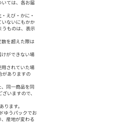
ついては、各お届
生・えび・かに・
ていないにもかか
まうものは、表示
定数を超えた際は
。
届けができない場
使用されていた場
合がありますの
た、同一商品を同
ございますので、
があります。
ルドゆうパックでお
り、産地が変わる