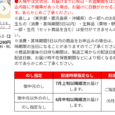
●天候や注文状況、お届けまでに祝日・お盆期間をは
込内容に不備等があった場合、お届けに日数がかかる
す。あらかじめご了承ください。
※島しょ（東京都・鹿児島県・沖縄県）の一部へのお
生もの（消費・賞味期間5日以内）・生鮮品（果物・
０２６ ポムポム
ハローキティ スキ
〈ソロソロ〉パーフ
ハローキティ
リン クッション
ンクリーム３本セッ
ェクトＵＶジェル
ションファン
一部・生花（セット商品を含む）は受付ができません
ァンデーション３
ト
６本
ョン３個セッ
い。
セ
5.0
…
（2）
5.0
（4）
4.8
（16）
※消費・賞味期間5日以内の商品をお申込みの場合は
,290円
2,670円
9,800円
4,290円
味期限の当日になることがありますのでご了承くださ
送料・税込)
(送料・税込)
(送料・税込)
(送料・税込)
※商品到着後の日持ち期間は、製造工場からの配送日
配送日数、お届け時不在保管期間などにより短くなる
のであらかじめご了承ください。
のし指定
配達時期指定なし
配
7月上旬以降順次
お届け
御中元のし
します。
ご指
御中元以外ののし
6月中旬以降順次
お届け
（6
します。
のし指定なし