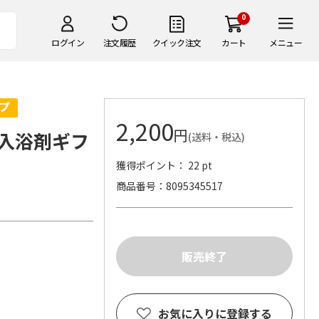
0
ログイン
注文履歴
クイック注文
カート
メニュー
2,200
円
入浴剤ギフ
(送料・税込)
獲得ポイント： 22 pt
商品番号
8095345517
製
お気に入りに登録する