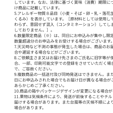
しています。なお、法律に基づく賞味（消費）期限に
け商品に記載しています。
5.アレルギー物質８品目（小麦・そば・卵・乳・落花
くるみ）を表示しています。［原材料としては使用し
わらず、意図せず混入（コンタミネーション）してし
しておりません。］。
6.数量限定商品（※）は、同日にお申込みが集中し限
数量超過分のお申込みをお受けする場合がございます
7.天災時など不測の事態が発生した場合は、商品のお
合や遅延する場合などがございます。
8.ご依頼主さま又はお届け先さまのご氏名に旧字等が
合、一部、印刷可能文字での登録をさせていただく場
で、ご容赦ください。
9.複数商品の一括送付及び同時発送はできません。ま
日にお申込みされた場合でもお届け日が異なる場合が
あらかじめご了承ください。
10.商品の箱やパッケージデザインが変更になる場合
11.果物は気候条件により、発送が前後することやチ
届けする場合があります。また台風等の天候不順によ
場合があります。