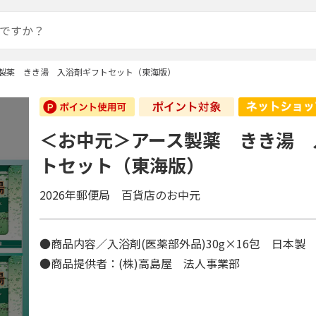
製薬 きき湯 入浴剤ギフトセット（東海版）
＜お中元＞アース製薬 きき湯 
トセット（東海版）
2026年郵便局 百貨店のお中元
●商品内容／入浴剤(医薬部外品)30g×16包 日本
●商品提供者：(株)高島屋 法人事業部