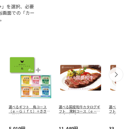
+」を選択、必要
当画面での「カー
。
選べるギフト 鳥コース
選べる国産和牛カタログギ
選べる国産
（ｅ－Ｇｉｆｔ）＋きき湯
フト 溌剌コース（ｅ－Ｇ
フト 福禄
入浴剤セット
…
ｉｆｔ）【
…
ｉｆｔ）【
5,010円
11,440円
33,440円