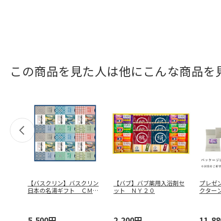
この商品を見た人は他にこんな商品を
【バスクリン】バスクリン
【バブ】バブ薬用入浴剤セ
プレゼン
日本の名湯ギフト ＣＭＯ
ット ＮＹ２０
クター
Ｇ－５０
5,500円
2,200円
11,8