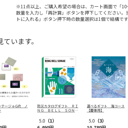
※11点以上、ご購入希望の場合は、カート画面で「10
数量を入力し「再計算」ボタンを押下してください。
トに入れる」ボタン押下時の数量選択は1個で結構です
見ています。
テージ e-Gift ノ
防災カタログギフト ＲＩ
選べるギフト 海コース
ン
ＮＧ ＢＥＬＬ ＳＯＮＡ
【慶事用】
Ｅ アース
…
5.0
（1）
5.0
（3）
80円
6,490円
10,780円