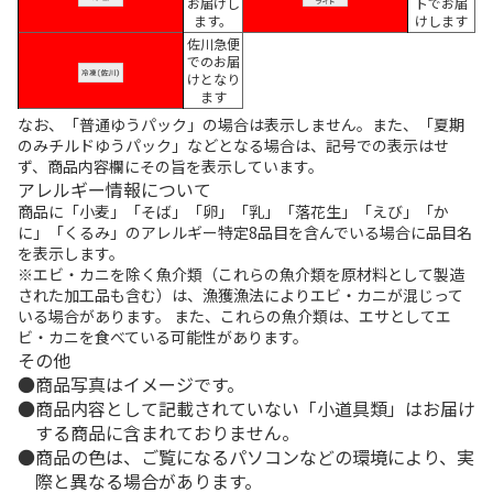
お届けし
トでお届
ます。
けします
佐川急便
でのお届
けとなり
ます
なお、「普通ゆうパック」の場合は表示しません。また、「夏期
のみチルドゆうパック」などとなる場合は、記号での表示はせ
ず、商品内容欄にその旨を表示しています。
アレルギー情報について
商品に「小麦」「そば」「卵」「乳」「落花生」「えび」「か
に」「くるみ」のアレルギー特定8品目を含んでいる場合に品目名
を表示します。
※エビ・カニを除く魚介類（これらの魚介類を原材料として製造
された加工品も含む）は、漁獲漁法によりエビ・カニが混じって
いる場合があります。 また、これらの魚介類は、エサとしてエ
ビ・カニを食べている可能性があります。
その他
商品写真はイメージです。
商品内容として記載されていない「小道具類」はお届け
する商品に含まれておりません。
商品の色は、ご覧になるパソコンなどの環境により、実
際と異なる場合があります。