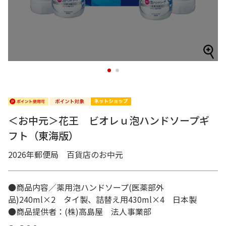
1
2
＜お中元＞花王 ビオレｕ泡ハンドソープギ
フト（東海版）
2026年郵便局 百貨店のお中元
●商品内容／薬用泡ハンドソープ(医薬部外
品)240ml×2 タイ製、詰替え用430ml×4 日本製
●商品提供者：(株)高島屋 法人事業部