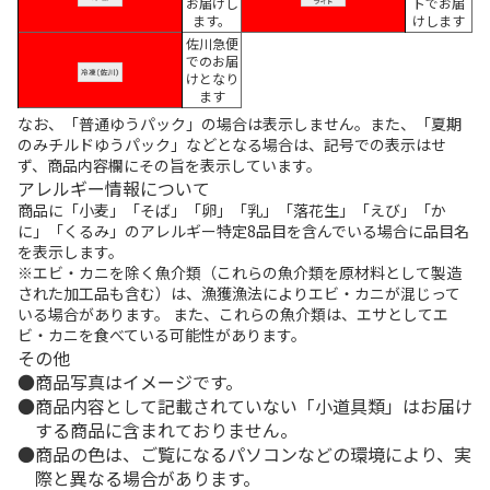
お届けし
トでお届
ます。
けします
佐川急便
でのお届
けとなり
ます
なお、「普通ゆうパック」の場合は表示しません。また、「夏期
のみチルドゆうパック」などとなる場合は、記号での表示はせ
ず、商品内容欄にその旨を表示しています。
アレルギー情報について
商品に「小麦」「そば」「卵」「乳」「落花生」「えび」「か
に」「くるみ」のアレルギー特定8品目を含んでいる場合に品目名
を表示します。
※エビ・カニを除く魚介類（これらの魚介類を原材料として製造
された加工品も含む）は、漁獲漁法によりエビ・カニが混じって
いる場合があります。 また、これらの魚介類は、エサとしてエ
ビ・カニを食べている可能性があります。
その他
商品写真はイメージです。
商品内容として記載されていない「小道具類」はお届け
する商品に含まれておりません。
商品の色は、ご覧になるパソコンなどの環境により、実
際と異なる場合があります。