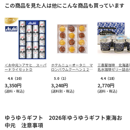
この商品を見た人は他にこんな商品も買っています
＜お中元＞アサヒ スーパ
ホテルニューオータニ マ
三喜屋珈琲 北海道
ードライセットＤ
ロンバウムクーヘン１２個
名水珈琲ゼリー詰合
入り
CJ-AE
4.6
（10）
5.0
（1）
4.4
（18）
3,350円
3,240円
2,770円
(送料・税込)
(送料別・税込)
(送料・税込)
ゆうゆうギフト 2026年ゆうゆうギフト東海お
中元 注意事項