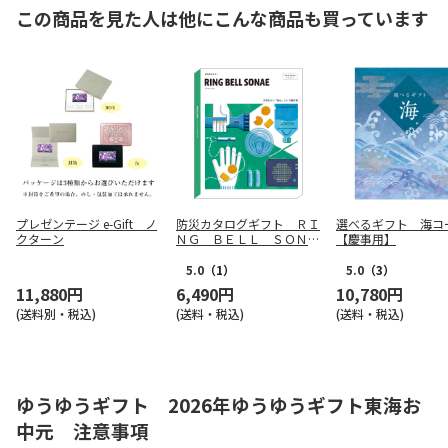
この商品を見た人は他にこんな商品も買っています
プレゼンテージ e-Gift ノ
防災カタログギフト ＲＩ
選べるギフト 海コ
クターン
ＮＧ ＢＥＬＬ ＳＯＮＡ
【慶事用】
Ｅ アースグリーン コー
ス【慶事用】
5.0
（1）
5.0
（3）
11,880円
6,490円
10,780円
(送料別・税込)
(送料・税込)
(送料・税込)
ゆうゆうギフト 2026年ゆうゆうギフト東海お
中元 注意事項