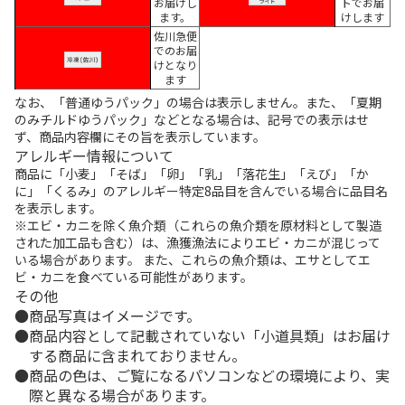
お届けし
トでお届
ます。
けします
佐川急便
でのお届
けとなり
ます
なお、「普通ゆうパック」の場合は表示しません。また、「夏期
のみチルドゆうパック」などとなる場合は、記号での表示はせ
ず、商品内容欄にその旨を表示しています。
アレルギー情報について
商品に「小麦」「そば」「卵」「乳」「落花生」「えび」「か
に」「くるみ」のアレルギー特定8品目を含んでいる場合に品目名
を表示します。
※エビ・カニを除く魚介類（これらの魚介類を原材料として製造
された加工品も含む）は、漁獲漁法によりエビ・カニが混じって
いる場合があります。 また、これらの魚介類は、エサとしてエ
ビ・カニを食べている可能性があります。
その他
商品写真はイメージです。
商品内容として記載されていない「小道具類」はお届け
する商品に含まれておりません。
商品の色は、ご覧になるパソコンなどの環境により、実
際と異なる場合があります。