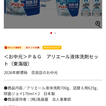
1
2
＜お中元＞Ｐ＆Ｇ アリエール液体洗剤セッ
ト（東海版）
2026年郵便局 百貨店のお中元
●商品内容／アリエール液体洗剤700g、詰替え用625g、
除菌ジョイ170ml×2 日本製
●商品提供者：(株)高島屋 法人事業部