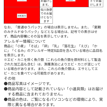
お届けし
トでお届
ます。
けします
佐川急便
でのお届
けとなり
ます
なお、「普通ゆうパック」の場合は表示しません。また、「夏期
のみチルドゆうパック」などとなる場合は、記号での表示はせ
ず、商品内容欄にその旨を表示しています。
アレルギー情報について
商品に「小麦」「そば」「卵」「乳」「落花生」「えび」「か
に」「くるみ」のアレルギー特定8品目を含んでいる場合に品目名
を表示します。
※エビ・カニを除く魚介類（これらの魚介類を原材料として製造
された加工品も含む）は、漁獲漁法によりエビ・カニが混じって
いる場合があります。 また、これらの魚介類は、エサとしてエ
ビ・カニを食べている可能性があります。
その他
商品写真はイメージです。
商品内容として記載されていない「小道具類」はお届け
する商品に含まれておりません。
商品の色は、ご覧になるパソコンなどの環境により、実
際と異なる場合があります。